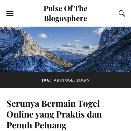
Pulse Of The
Blogosphere
TAG:
ABUTOGEL LOGIN
Serunya Bermain Togel
Online yang Praktis dan
Penuh Peluang