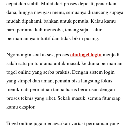
cepat dan stabil. Mulai dari proses deposit, penarikan
dana, hingga navigasi menu, semuanya dirancang supaya
mudah dipahami, bahkan untuk pemula. Kalau kamu
baru pertama kali mencoba, tenang saja—alur
permainannya intuitif dan tidak bikin pusing.
abutogel login
Ngomongin soal akses, proses
menjadi
salah satu pintu utama untuk masuk ke dunia permainan
togel online yang serba praktis. Dengan sistem login
yang simpel dan aman, pemain bisa langsung fokus
menikmati permainan tanpa harus berurusan dengan
proses teknis yang ribet. Sekali masuk, semua fitur siap
kamu eksplor.
Togel online juga menawarkan variasi permainan yang