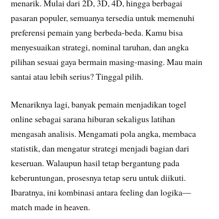
menarik. Mulai dari 2D, 3D, 4D, hingga berbagai
pasaran populer, semuanya tersedia untuk memenuhi
preferensi pemain yang berbeda-beda. Kamu bisa
menyesuaikan strategi, nominal taruhan, dan angka
pilihan sesuai gaya bermain masing-masing. Mau main
santai atau lebih serius? Tinggal pilih.
Menariknya lagi, banyak pemain menjadikan togel
online sebagai sarana hiburan sekaligus latihan
mengasah analisis. Mengamati pola angka, membaca
statistik, dan mengatur strategi menjadi bagian dari
keseruan. Walaupun hasil tetap bergantung pada
keberuntungan, prosesnya tetap seru untuk diikuti.
Ibaratnya, ini kombinasi antara feeling dan logika—
match made in heaven.