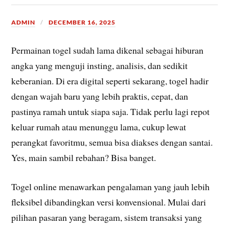
ADMIN
DECEMBER 16, 2025
Permainan togel sudah lama dikenal sebagai hiburan
angka yang menguji insting, analisis, dan sedikit
keberanian. Di era digital seperti sekarang, togel hadir
dengan wajah baru yang lebih praktis, cepat, dan
pastinya ramah untuk siapa saja. Tidak perlu lagi repot
keluar rumah atau menunggu lama, cukup lewat
perangkat favoritmu, semua bisa diakses dengan santai.
Yes, main sambil rebahan? Bisa banget.
Togel online menawarkan pengalaman yang jauh lebih
fleksibel dibandingkan versi konvensional. Mulai dari
pilihan pasaran yang beragam, sistem transaksi yang