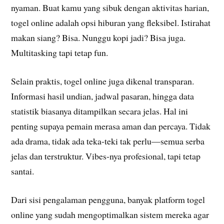
nyaman. Buat kamu yang sibuk dengan aktivitas harian,
togel online adalah opsi hiburan yang fleksibel. Istirahat
makan siang? Bisa. Nunggu kopi jadi? Bisa juga.
Multitasking tapi tetap fun.
Selain praktis, togel online juga dikenal transparan.
Informasi hasil undian, jadwal pasaran, hingga data
statistik biasanya ditampilkan secara jelas. Hal ini
penting supaya pemain merasa aman dan percaya. Tidak
ada drama, tidak ada teka-teki tak perlu—semua serba
jelas dan terstruktur. Vibes-nya profesional, tapi tetap
santai.
Dari sisi pengalaman pengguna, banyak platform togel
online yang sudah mengoptimalkan sistem mereka agar