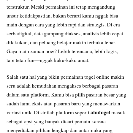
terstruktur. Meski permainan ini tetap mengandung
unsur ketidakpastian, bukan berarti kamu nggak bisa
main dengan cara yang lebih rapi dan strategis. Di era
serbadigital, data gampang diakses, analisis lebih cepat
dilakukan, dan peluang belajar makin terbuka lebar.
Gaya main zaman now? Lebih terencana, lebih logis,
tapi tetap fun—nggak kaku-kaku amat.
Salah satu hal yang bikin permainan togel online makin
seru adalah kemudahan mengakses berbagai pasaran
dalam satu platform. Kamu bisa pilih pasaran besar yang
sudah lama eksis atau pasaran baru yang menawarkan
abutogel
variasi unik. Di sinilah platform seperti
masuk
sebagai opsi yang banyak dicari pemain karena
menyediakan pilihan lengkap dan antarmuka yang