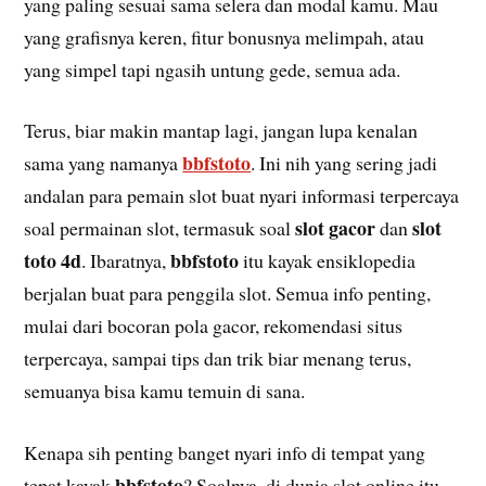
yang paling sesuai sama selera dan modal kamu. Mau
yang grafisnya keren, fitur bonusnya melimpah, atau
yang simpel tapi ngasih untung gede, semua ada.
Terus, biar makin mantap lagi, jangan lupa kenalan
bbfstoto
sama yang namanya
. Ini nih yang sering jadi
andalan para pemain slot buat nyari informasi terpercaya
slot gacor
slot
soal permainan slot, termasuk soal
dan
toto 4d
bbfstoto
. Ibaratnya,
itu kayak ensiklopedia
berjalan buat para penggila slot. Semua info penting,
mulai dari bocoran pola gacor, rekomendasi situs
terpercaya, sampai tips dan trik biar menang terus,
semuanya bisa kamu temuin di sana.
Kenapa sih penting banget nyari info di tempat yang
bbfstoto
tepat kayak
? Soalnya, di dunia slot online itu