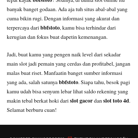
banyak banget godaan. Ada aja tuh situs abal-abal yang
cuma bikin rugi. Dengan informasi yang akurat dan
bbfstoto
terpercaya dari
, kamu bisa terhindar dari
kerugian dan fokus buat dapetin kemenangan.
Jadi, buat kamu yang pengen naik level dari sekadar
main slot jadi pemain yang cerdas dan profitabel, jangan
malas buat riset. Manfaatin banget sumber informasi
bbfstoto
yang ada, salah satunya
. Siapa tahu, besok pagi
kamu udah bisa senyum lebar lihat saldo rekening yang
slot gacor
slot toto 4d
makin tebal berkat hoki dari
dan
.
Selamat berburu cuan!