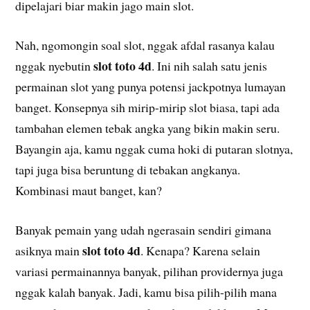
dipelajari biar makin jago main slot.
Nah, ngomongin soal slot, nggak afdal rasanya kalau
slot toto 4d
nggak nyebutin
. Ini nih salah satu jenis
permainan slot yang punya potensi jackpotnya lumayan
banget. Konsepnya sih mirip-mirip slot biasa, tapi ada
tambahan elemen tebak angka yang bikin makin seru.
Bayangin aja, kamu nggak cuma hoki di putaran slotnya,
tapi juga bisa beruntung di tebakan angkanya.
Kombinasi maut banget, kan?
Banyak pemain yang udah ngerasain sendiri gimana
slot toto 4d
asiknya main
. Kenapa? Karena selain
variasi permainannya banyak, pilihan providernya juga
nggak kalah banyak. Jadi, kamu bisa pilih-pilih mana