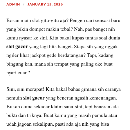
ADMIN
JANUARY 15, 2026
Bosan main slot gitu-gitu aja? Pengen cari sensasi baru
yang bikin dompet makin tebal? Nah, pas banget nih
kamu nyasar ke sini. Kita bakal kupas tuntas soal dunia
slot gacor
yang lagi hits banget. Siapa sih yang nggak
ngiler lihat jackpot gede berdatangan? Tapi, kadang
bingung kan, mana sih tempat yang paling oke buat
nyari cuan?
Sini, sini merapat! Kita bakal bahas gimana sih caranya
slot gacor
nemuin
yang beneran ngasih kemenangan.
Bukan cuma sekadar klaim sana-sini, tapi beneran ada
bukti dan triknya. Buat kamu yang masih pemula atau
udah jagoan sekalipun, pasti ada aja nih yang bisa