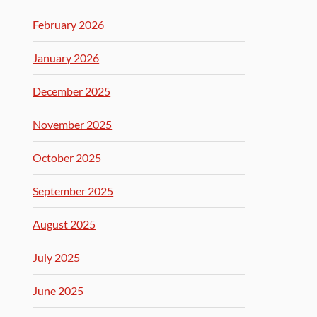
February 2026
January 2026
December 2025
November 2025
October 2025
September 2025
August 2025
July 2025
June 2025