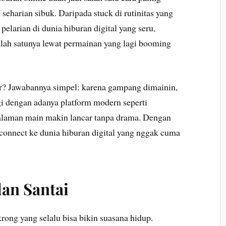
seharian sibuk. Daripada stuck di rutinitas yang
 pelarian di dunia hiburan digital yang seru,
Salah satunya lewat permainan yang lagi booming
er? Jawabannya simpel: karena gampang dimainin,
agi dengan adanya platform modern seperti
alaman main makin lancar tanpa drama. Dengan
 connect ke dunia hiburan digital yang nggak cuma
dan Santai
rong yang selalu bisa bikin suasana hidup.