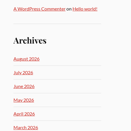
A WordPress Commenter
on
Hello world!
Archives
August 2026
July 2026
June 2026
May 2026
April 2026
March 2026