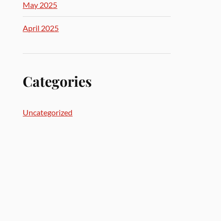
May 2025
April 2025
Categories
Uncategorized