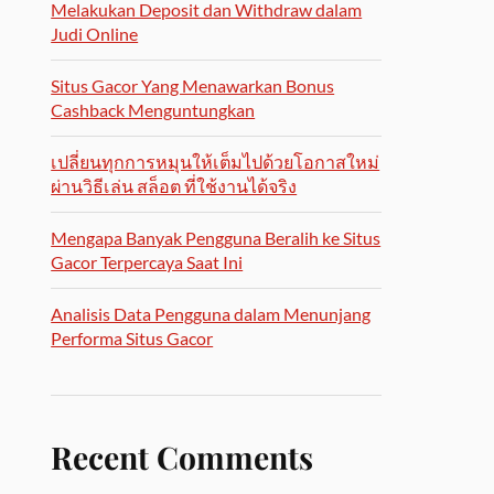
Melakukan Deposit dan Withdraw dalam
Judi Online
Situs Gacor Yang Menawarkan Bonus
Cashback Menguntungkan
เปลี่ยนทุกการหมุนให้เต็มไปด้วยโอกาสใหม่
ผ่านวิธีเล่น สล็อต ที่ใช้งานได้จริง
Mengapa Banyak Pengguna Beralih ke Situs
Gacor Terpercaya Saat Ini
Analisis Data Pengguna dalam Menunjang
Performa Situs Gacor
Recent Comments