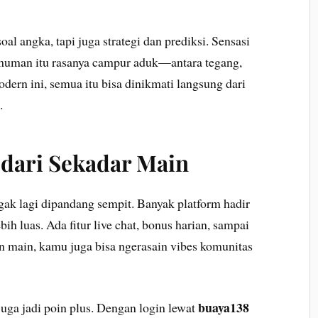
al angka, tapi juga strategi dan prediksi. Sensasi
muman itu rasanya campur aduk—antara tegang,
odern ini, semua itu bisa dinikmati langsung dari
.
 dari Sekadar Main
ak lagi dipandang sempit. Banyak platform hadir
ih luas. Ada fitur live chat, bonus harian, sampai
in main, kamu juga bisa ngerasain vibes komunitas
buaya138
uga jadi poin plus. Dengan login lewat