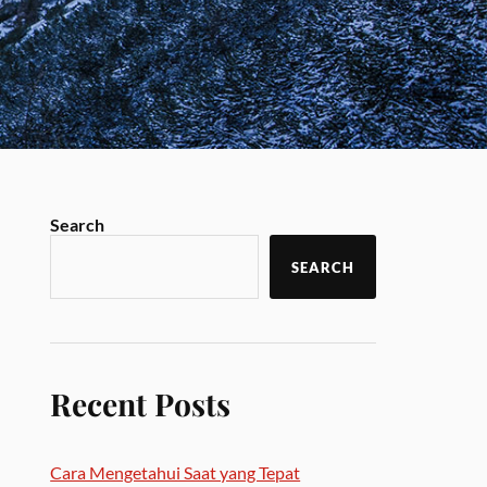
Search
SEARCH
Recent Posts
Cara Mengetahui Saat yang Tepat