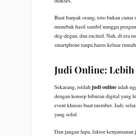
diakses.
Buat banyak orang, toto bukan cuma so
menebak hasil sambil nunggu pengu
deg-degan, dan excited. Nah, di era m
smartphone tanpa harus keluar rumah
Judi Online: Lebih
judi online
Sekarang, istilah
udah ngg
dengan konsep hiburan digital yang leb
event khusus buat member. Jadi, sela
yang solid.
Dan jangan lupa, faktor kenyamanan j