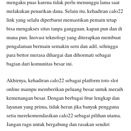
mengaku puas karena tidak perlu menunggu lama saat
melakukan penarikan dana. Selain itu, kehadiran calo22
link yang selalu diperbarui memastikan pemain tetap
bisa mengakses situs tanpa gangguan, kapan pun dan di
mana pun. Inovasi teknologi yang diterapkan membuat
pengalaman bermain semakin seru dan adil, sehingga
para bettor merasa dihargai dan dihormati sebagai
bagian dari komunitas besar ini.
Akhirnya, kehadiran calo22 sebagai platform toto slot
online mampu memberikan peluang besar untuk meraih
kemenangan besar. Dengan berbagai fitur lengkap dan
layanan yang prima, tidak heran jika banyak pengguna
setia merekomendasikan calo22 sebagai pilihan utama.
Jangan ragu untuk bergabung dan rasakan sendiri