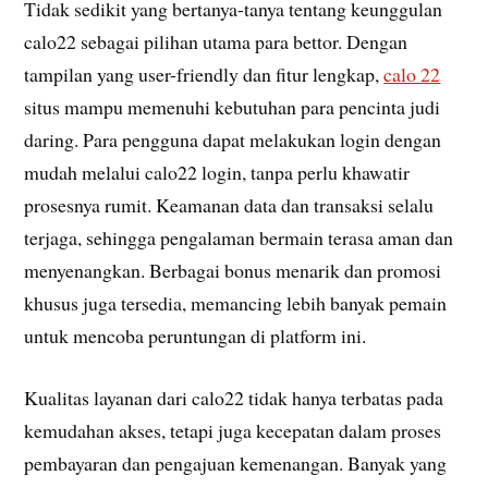
Tidak sedikit yang bertanya-tanya tentang keunggulan
calo22 sebagai pilihan utama para bettor. Dengan
tampilan yang user-friendly dan fitur lengkap,
calo 22
situs mampu memenuhi kebutuhan para pencinta judi
daring. Para pengguna dapat melakukan login dengan
mudah melalui calo22 login, tanpa perlu khawatir
prosesnya rumit. Keamanan data dan transaksi selalu
terjaga, sehingga pengalaman bermain terasa aman dan
menyenangkan. Berbagai bonus menarik dan promosi
khusus juga tersedia, memancing lebih banyak pemain
untuk mencoba peruntungan di platform ini.
Kualitas layanan dari calo22 tidak hanya terbatas pada
kemudahan akses, tetapi juga kecepatan dalam proses
pembayaran dan pengajuan kemenangan. Banyak yang