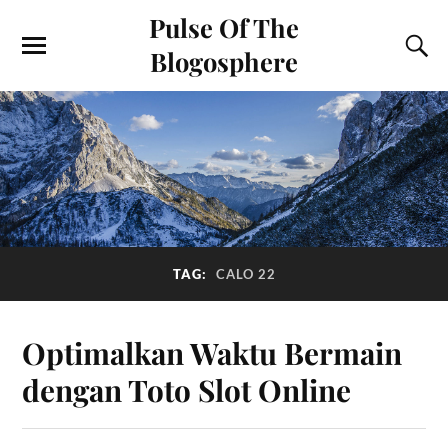
Pulse Of The
Blogosphere
TAG:
CALO 22
Optimalkan Waktu Bermain
dengan Toto Slot Online