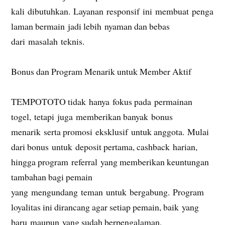
kali dibutuhkan. Layanan responsif ini membuat penga
laman bermain jadi lebih nyaman dan bebas
dari masalah teknis.
Bonus dan Program Menarik untuk Member Aktif
TEMPOTOTO tidak hanya fokus pada permainan
togel, tetapi juga memberikan banyak bonus
menarik serta promosi eksklusif untuk anggota. Mulai
dari bonus untuk deposit pertama, cashback harian,
hingga program referral yang memberikan keuntungan
tambahan bagi pemain
yang mengundang teman untuk bergabung. Program
loyalitas ini dirancang agar setiap pemain, baik yang
baru maupun yang sudah berpengalaman,