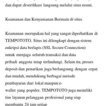
dan dapat diverifikasi langsung melalui situs resmi.
Keamanan dan Kenyamanan Bermain di situs
Keamanan merupakan hal yang sangat diperhatikan di
TEMPOTOTO. Situs ini dilengkapi dengan sistem
enkripsi data berlapis (SSL Secure Connection)
untuk menjaga seluruh transaksi dan data
pribadi anggota tetap terlindungi. Selain itu, proses
deposit dan penarikan juga berlangsung dengan cepat
dan mudah, mendukung berbagai metode
pembayaran dari lokal maupun e-
wallet yang populer. TEMPOTOTO juga memiliki
tim layanan pelanggan profesional yang siap
membantu 24 jam setiap