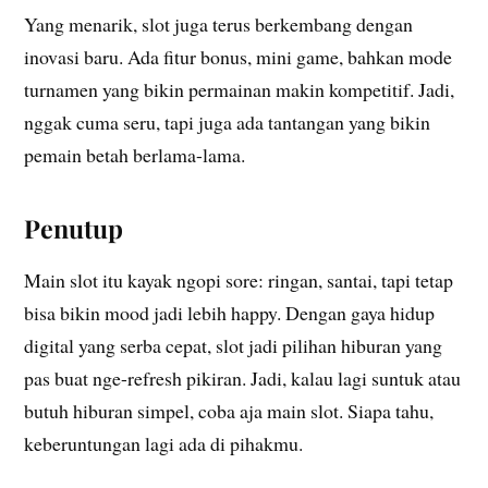
Yang menarik, slot juga terus berkembang dengan
inovasi baru. Ada fitur bonus, mini game, bahkan mode
turnamen yang bikin permainan makin kompetitif. Jadi,
nggak cuma seru, tapi juga ada tantangan yang bikin
pemain betah berlama-lama.
Penutup
Main slot itu kayak ngopi sore: ringan, santai, tapi tetap
bisa bikin mood jadi lebih happy. Dengan gaya hidup
digital yang serba cepat, slot jadi pilihan hiburan yang
pas buat nge-refresh pikiran. Jadi, kalau lagi suntuk atau
butuh hiburan simpel, coba aja main slot. Siapa tahu,
keberuntungan lagi ada di pihakmu.