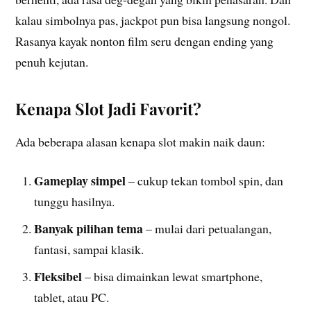
kalau simbolnya pas, jackpot pun bisa langsung nongol.
Rasanya kayak nonton film seru dengan ending yang
penuh kejutan.
Kenapa Slot Jadi Favorit?
Ada beberapa alasan kenapa slot makin naik daun:
Gameplay simpel
– cukup tekan tombol spin, dan
tunggu hasilnya.
Banyak pilihan tema
– mulai dari petualangan,
fantasi, sampai klasik.
Fleksibel
– bisa dimainkan lewat smartphone,
tablet, atau PC.