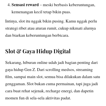
Sensasi reward
– meski berbasis keberuntungan,
kemenangan kecil tetap bikin puas.
Intinya, slot itu nggak bikin pusing. Kamu nggak perlu
strategi ribet atau aturan rumit, cukup nikmati alurnya
dan biarkan keberuntungan berbicara.
Slot & Gaya Hidup Digital
Sekarang, hiburan online udah jadi bagian penting dari
gaya hidup Gen Z. Dari scrolling medsos, streaming
film, sampai main slot, semua bisa dilakukan dalam satu
genggaman. Slot bukan cuma permainan, tapi juga jadi
cara buat rehat sejenak, recharge energi, dan dapetin
momen fun di sela-sela aktivitas padat.