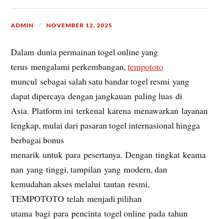
ADMIN
NOVEMBER 12, 2025
Dalam dunia permainan togel online yang
terus mengalami perkembangan,
tempototo
muncul sebagai salah satu bandar togel resmi yang
dapat dipercaya dengan jangkauan paling luas di
Asia. Platform ini terkenal karena menawarkan layanan
lengkap, mulai dari pasaran togel internasional hingga
berbagai bonus
menarik untuk para pesertanya. Dengan tingkat keama
nan yang tinggi, tampilan yang modern, dan
kemudahan akses melalui tautan resmi,
TEMPOTOTO telah menjadi pilihan
utama bagi para pencinta togel online pada tahun