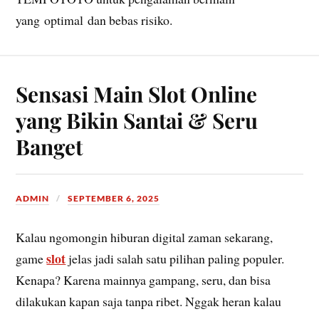
yang optimal dan bebas risiko.
Sensasi Main Slot Online
yang Bikin Santai & Seru
Banget
ADMIN
SEPTEMBER 6, 2025
Kalau ngomongin hiburan digital zaman sekarang,
slot
game
jelas jadi salah satu pilihan paling populer.
Kenapa? Karena mainnya gampang, seru, dan bisa
dilakukan kapan saja tanpa ribet. Nggak heran kalau