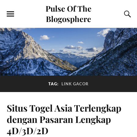
Pulse Of The
Blogosphere
TAG:
LINK GACOR
Situs Togel Asia Terlengkap
dengan Pasaran Lengkap
4D/3D/2D