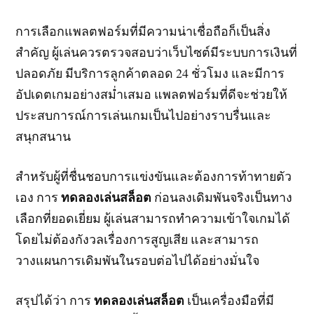
การเลือกแพลตฟอร์มที่มีความน่าเชื่อถือก็เป็นสิ่ง
สำคัญ ผู้เล่นควรตรวจสอบว่าเว็บไซต์มีระบบการเงินที่
ปลอดภัย มีบริการลูกค้าตลอด 24 ชั่วโมง และมีการ
อัปเดตเกมอย่างสม่ำเสมอ แพลตฟอร์มที่ดีจะช่วยให้
ประสบการณ์การเล่นเกมเป็นไปอย่างราบรื่นและ
สนุกสนาน
สำหรับผู้ที่ชื่นชอบการแข่งขันและต้องการท้าทายตัว
ทดลองเล่นสล็อต
เอง การ
ก่อนลงเดิมพันจริงเป็นทาง
เลือกที่ยอดเยี่ยม ผู้เล่นสามารถทำความเข้าใจเกมได้
โดยไม่ต้องกังวลเรื่องการสูญเสีย และสามารถ
วางแผนการเดิมพันในรอบต่อไปได้อย่างมั่นใจ
ทดลองเล่นสล็อต
สรุปได้ว่า การ
เป็นเครื่องมือที่มี