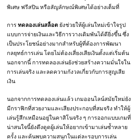
พิเศษ ฟรีสปิน หรือสัญลักษณ์พิเศษได้อย่างเต็มที่
ทดลองเล่นสล็อต
การ
ยังช่วยให้ผู้เล่นใหม่เข้าใจรูป
แบบการจ่ายเงินและวิธีการวางเดิมพันได้ดียิ่งขึ้น ซึ่ง
เป็นประโยชน์อย่างมากสำหรับผู้ที่ต้องการพัฒนา
กลยุทธ์การเล่น โดยไม่ต้องเสี่ยงเสียเงินตั้งแต่เริ่มต้น
นอกจากนี้ การทดลองเล่นยังช่วยสร้างความมั่นใจใน
การเล่นจริง และลดความกังวลเกี่ยวกับการสูญเสีย
เงิน
นอกจากการทดลองเล่นแล้ว เกมออนไลน์สมัยใหม่ยัง
มีกราฟิกที่สวยงามและเสียงประกอบที่สมจริง ทำให้ผู้
เล่นรู้สึกเหมือนอยู่ในคาสิโนจริง ๆ การออกแบบเกมที่
น่าสนใจนี้ยังดึงดูดผู้เล่นให้อยากเข้ามาเล่นซ้ำหลาย
ครั้ง และค้นพบความสนุกในแต่ละรอบการเล่น