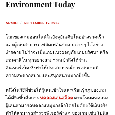
Environment Today
ADMIN
SEPTEMBER 19, 2025
โลกของเกมออนไลน์ในปัจจุบันเติบโตอย่างรวดเร็ว
และผู้เล่นสามารถเพลิดเพลินกับเกมต่าง ๆ ได้อย่าง
ง่ายดาย ไม่ว่าจะเป็นเกมแนวผจญภัย เกมปริศนา หรือ
เกมคาสิโน ทุกอย่างสามารถเข้าถึงได้ผ่าน
อินเทอร์เน็ต ซึ่งทำให้ประสบการณ์การเล่นเกมมี
ความสะดวกสบายและสนุกสนานมากยิ่งขึ้น
หนึ่งในวิธีที่ช่วยให้ผู้เล่นเข้าใจและเรียนรู้กฎของเกม
ทดลองเล่นสล็อต
ได้ดียิ่งขึ้นคือการ
ผ่านโหมดทดลอง
ผู้เล่นสามารถทดลองหมุนวงล้อโดยไม่ต้องใช้เงินจริง
ทำให้สามารถสำรวจฟีเจอร์ต่าง ๆ ของเกม เช่น โบนัส