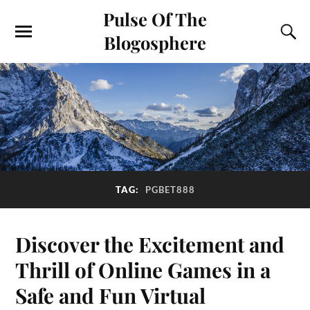
Pulse Of The
Blogosphere
TAG:
PGBET888
Discover the Excitement and
Thrill of Online Games in a
Safe and Fun Virtual