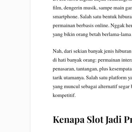
film, dengerin musik, sampe main ga
smartphone. Salah satu bentuk hiburan
permainan berbasis online. Nggak her
yang bikin orang betah berlama-lama 
Nah, dari sekian banyak jenis hiburan
di hati banyak orang: permainan inter
penasaran, tantangan, plus kesempata
tarik utamanya. Salah satu platform y
yang muncul sebagai alternatif segar
kompetitif.
Kenapa Slot Jadi 