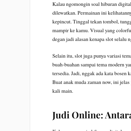
Kalau ngomongin soal hiburan digital
dilewatkan. Permainan ini kelihatanny
kepincut. Tinggal tekan tombol, tung
mampir ke kamu. Visual yang colorful
degan jadi alasan kenapa slot selalu n
Selain itu, slot juga punya variasi te
buah-buahan sampai tema modern yang
tersedia. Jadi, nggak ada kata bosen 
Buat anak muda zaman now, ini jelas p
kali main.
Judi Online: Anta