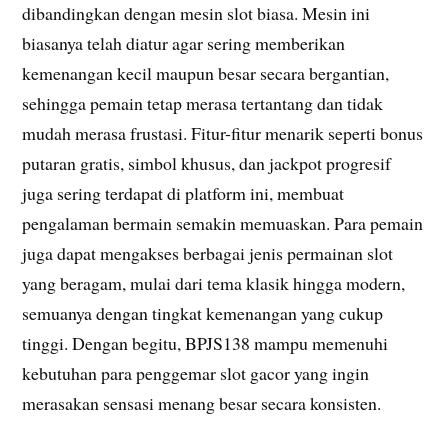
dibandingkan dengan mesin slot biasa. Mesin ini
biasanya telah diatur agar sering memberikan
kemenangan kecil maupun besar secara bergantian,
sehingga pemain tetap merasa tertantang dan tidak
mudah merasa frustasi. Fitur-fitur menarik seperti bonus
putaran gratis, simbol khusus, dan jackpot progresif
juga sering terdapat di platform ini, membuat
pengalaman bermain semakin memuaskan. Para pemain
juga dapat mengakses berbagai jenis permainan slot
yang beragam, mulai dari tema klasik hingga modern,
semuanya dengan tingkat kemenangan yang cukup
tinggi. Dengan begitu, BPJS138 mampu memenuhi
kebutuhan para penggemar slot gacor yang ingin
merasakan sensasi menang besar secara konsisten.