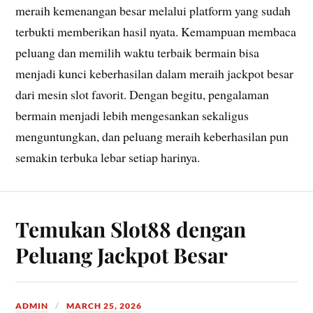
meraih kemenangan besar melalui platform yang sudah
terbukti memberikan hasil nyata. Kemampuan membaca
peluang dan memilih waktu terbaik bermain bisa
menjadi kunci keberhasilan dalam meraih jackpot besar
dari mesin slot favorit. Dengan begitu, pengalaman
bermain menjadi lebih mengesankan sekaligus
menguntungkan, dan peluang meraih keberhasilan pun
semakin terbuka lebar setiap harinya.
Temukan Slot88 dengan
Peluang Jackpot Besar
ADMIN
MARCH 25, 2026