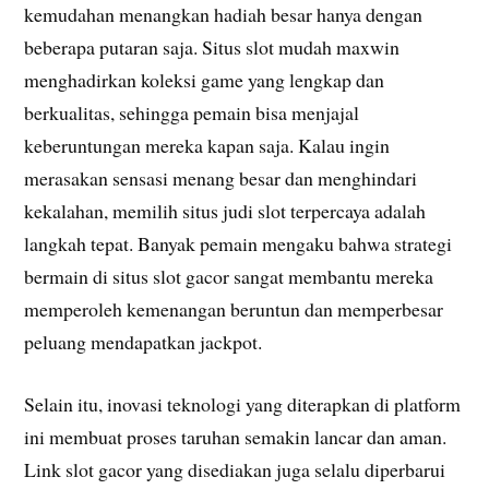
kemudahan menangkan hadiah besar hanya dengan
beberapa putaran saja. Situs slot mudah maxwin
menghadirkan koleksi game yang lengkap dan
berkualitas, sehingga pemain bisa menjajal
keberuntungan mereka kapan saja. Kalau ingin
merasakan sensasi menang besar dan menghindari
kekalahan, memilih situs judi slot terpercaya adalah
langkah tepat. Banyak pemain mengaku bahwa strategi
bermain di situs slot gacor sangat membantu mereka
memperoleh kemenangan beruntun dan memperbesar
peluang mendapatkan jackpot.
Selain itu, inovasi teknologi yang diterapkan di platform
ini membuat proses taruhan semakin lancar dan aman.
Link slot gacor yang disediakan juga selalu diperbarui