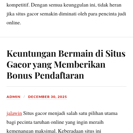
kompetitif. Dengan semua keunggulan ini, tidak heran
jika situs gacor semakin diminati oleh para pencinta judi
online.
Keuntungan Bermain di Situs
Gacor yang Memberikan
Bonus Pendaftaran
ADMIN
DECEMBER 30, 2025
jalawin
Situs gacor menjadi salah satu pilihan utama
bagi pecinta taruhan online yang ingin meraih
kemenangan maksimal. Keberadaan situs ini