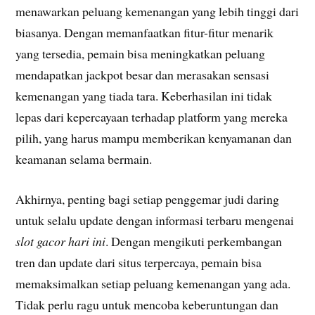
menawarkan peluang kemenangan yang lebih tinggi dari
biasanya. Dengan memanfaatkan fitur-fitur menarik
yang tersedia, pemain bisa meningkatkan peluang
mendapatkan jackpot besar dan merasakan sensasi
kemenangan yang tiada tara. Keberhasilan ini tidak
lepas dari kepercayaan terhadap platform yang mereka
pilih, yang harus mampu memberikan kenyamanan dan
keamanan selama bermain.
Akhirnya, penting bagi setiap penggemar judi daring
untuk selalu update dengan informasi terbaru mengenai
slot gacor hari ini
. Dengan mengikuti perkembangan
tren dan update dari situs terpercaya, pemain bisa
memaksimalkan setiap peluang kemenangan yang ada.
Tidak perlu ragu untuk mencoba keberuntungan dan