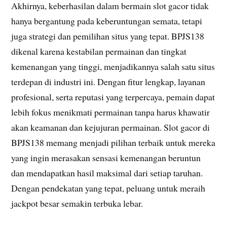
Akhirnya, keberhasilan dalam bermain slot gacor tidak
hanya bergantung pada keberuntungan semata, tetapi
juga strategi dan pemilihan situs yang tepat. BPJS138
dikenal karena kestabilan permainan dan tingkat
kemenangan yang tinggi, menjadikannya salah satu situs
terdepan di industri ini. Dengan fitur lengkap, layanan
profesional, serta reputasi yang terpercaya, pemain dapat
lebih fokus menikmati permainan tanpa harus khawatir
akan keamanan dan kejujuran permainan. Slot gacor di
BPJS138 memang menjadi pilihan terbaik untuk mereka
yang ingin merasakan sensasi kemenangan beruntun
dan mendapatkan hasil maksimal dari setiap taruhan.
Dengan pendekatan yang tepat, peluang untuk meraih
jackpot besar semakin terbuka lebar.