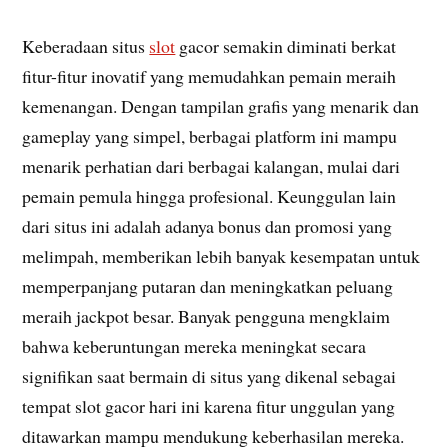
Keberadaan situs
slot
gacor semakin diminati berkat
fitur-fitur inovatif yang memudahkan pemain meraih
kemenangan. Dengan tampilan grafis yang menarik dan
gameplay yang simpel, berbagai platform ini mampu
menarik perhatian dari berbagai kalangan, mulai dari
pemain pemula hingga profesional. Keunggulan lain
dari situs ini adalah adanya bonus dan promosi yang
melimpah, memberikan lebih banyak kesempatan untuk
memperpanjang putaran dan meningkatkan peluang
meraih jackpot besar. Banyak pengguna mengklaim
bahwa keberuntungan mereka meningkat secara
signifikan saat bermain di situs yang dikenal sebagai
tempat slot gacor hari ini karena fitur unggulan yang
ditawarkan mampu mendukung keberhasilan mereka.