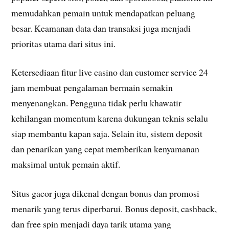
memudahkan pemain untuk mendapatkan peluang
besar. Keamanan data dan transaksi juga menjadi
prioritas utama dari situs ini.
Ketersediaan fitur live casino dan customer service 24
jam membuat pengalaman bermain semakin
menyenangkan. Pengguna tidak perlu khawatir
kehilangan momentum karena dukungan teknis selalu
siap membantu kapan saja. Selain itu, sistem deposit
dan penarikan yang cepat memberikan kenyamanan
maksimal untuk pemain aktif.
Situs gacor juga dikenal dengan bonus dan promosi
menarik yang terus diperbarui. Bonus deposit, cashback,
dan free spin menjadi daya tarik utama yang