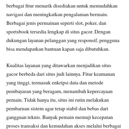
berbagai fitur menarik disediakan untuk memudahkan
navigasi dan meningkatkan pengalaman bermain.
Berbagai jenis permainan seperti slot, poker, dan
sportsbook tersedia lengkap di situs gacor. Dengan
dukungan layanan pelanggan yang responsif, pengguna
bisa mendapatkan bantuan kapan saja dibutuhkan.
Kualitas layanan yang ditawarkan menjadikan situs
gacor berbeda dari situs judi lainnya. Fitur keamanan
yang tinggi, termasuk enkripsi data dan metode
pembayaran yang beragam, menambah kepercayaan
pemain. Tidak hanya itu, situs ini rutin melakukan
pembaruan sistem agar tetap stabil dan bebas dari
gangguan teknis. Banyak pemain memuji kecepatan
proses transaksi dan kemudahan akses melalui berbagai