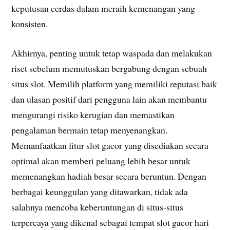
keputusan cerdas dalam meraih kemenangan yang
konsisten.
Akhirnya, penting untuk tetap waspada dan melakukan
riset sebelum memutuskan bergabung dengan sebuah
situs slot. Memilih platform yang memiliki reputasi baik
dan ulasan positif dari pengguna lain akan membantu
mengurangi risiko kerugian dan memastikan
pengalaman bermain tetap menyenangkan.
Memanfaatkan fitur slot gacor yang disediakan secara
optimal akan memberi peluang lebih besar untuk
memenangkan hadiah besar secara beruntun. Dengan
berbagai keunggulan yang ditawarkan, tidak ada
salahnya mencoba keberuntungan di situs-situs
terpercaya yang dikenal sebagai tempat slot gacor hari