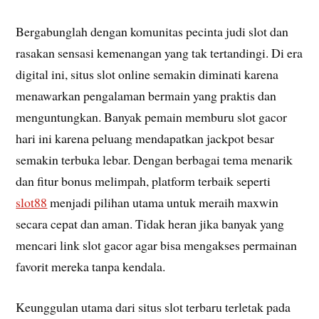
Bergabunglah dengan komunitas pecinta judi slot dan
rasakan sensasi kemenangan yang tak tertandingi. Di era
digital ini, situs slot online semakin diminati karena
menawarkan pengalaman bermain yang praktis dan
menguntungkan. Banyak pemain memburu slot gacor
hari ini karena peluang mendapatkan jackpot besar
semakin terbuka lebar. Dengan berbagai tema menarik
dan fitur bonus melimpah, platform terbaik seperti
slot88
menjadi pilihan utama untuk meraih maxwin
secara cepat dan aman. Tidak heran jika banyak yang
mencari link slot gacor agar bisa mengakses permainan
favorit mereka tanpa kendala.
Keunggulan utama dari situs slot terbaru terletak pada