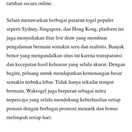
taruhan secara online.
Selain menawarkan berbagai pasaran togel populer
seperti Sydney, Singapore, dan Hong Kong, platform ini
juga menyediakan fitur live draw yang membuat
pengalaman bermain semakin seru dan realistis. Banyak
bettor yang mengandalkan situs ini karena transparansi
dan kecepatan hasil keluaran yang selalu akurat. Dengan
begitu, peluang untuk mendapatkan kemenangan besar
semakin terbuka lebar. Tidak hanya sekadar tempat
bermain, Waktogel juga berperan sebagai mitra
terpercaya yang selalu mendukung keberhasilan setiap
pemain dengan berbagai promosi menarik dan bonus
melimpah setiap hari.