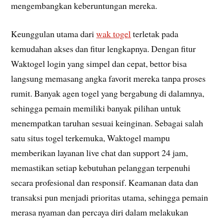
mengembangkan keberuntungan mereka.
Keunggulan utama dari
wak togel
terletak pada
kemudahan akses dan fitur lengkapnya. Dengan fitur
Waktogel login yang simpel dan cepat, bettor bisa
langsung memasang angka favorit mereka tanpa proses
rumit. Banyak agen togel yang bergabung di dalamnya,
sehingga pemain memiliki banyak pilihan untuk
menempatkan taruhan sesuai keinginan. Sebagai salah
satu situs togel terkemuka, Waktogel mampu
memberikan layanan live chat dan support 24 jam,
memastikan setiap kebutuhan pelanggan terpenuhi
secara profesional dan responsif. Keamanan data dan
transaksi pun menjadi prioritas utama, sehingga pemain
merasa nyaman dan percaya diri dalam melakukan