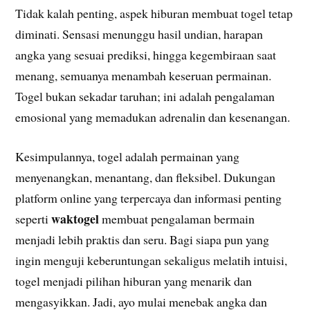
Tidak kalah penting, aspek hiburan membuat togel tetap
diminati. Sensasi menunggu hasil undian, harapan
angka yang sesuai prediksi, hingga kegembiraan saat
menang, semuanya menambah keseruan permainan.
Togel bukan sekadar taruhan; ini adalah pengalaman
emosional yang memadukan adrenalin dan kesenangan.
Kesimpulannya, togel adalah permainan yang
menyenangkan, menantang, dan fleksibel. Dukungan
platform online yang terpercaya dan informasi penting
waktogel
seperti
membuat pengalaman bermain
menjadi lebih praktis dan seru. Bagi siapa pun yang
ingin menguji keberuntungan sekaligus melatih intuisi,
togel menjadi pilihan hiburan yang menarik dan
mengasyikkan. Jadi, ayo mulai menebak angka dan