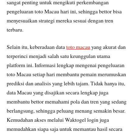
sangat penting untuk mengikuti perkembangan
pengeluaran toto Macau hari ini, sehingga bettor bisa
menyesuaikan strategi mereka sesuai dengan tren
terbaru.
Selain itu, keberadaan data
toto macau
yang akurat dan
terperinci menjadi salah satu keunggulan utama
platform ini. Informasi lengkap mengenai pengeluaran
toto Macau setiap hari membantu pemain merumuskan
prediksi dan analisis yang lebih tajam. Tidak hanya itu,
data Macau yang disajikan secara lengkap juga
membantu bettor memahami pola dan tren yang sedang
berlangsung, sehingga peluang menang semakin besar.
Kemudahan akses melalui Waktogel login juga
memudahkan siapa saja untuk memantau hasil secara