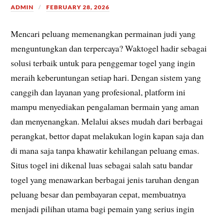
ADMIN
FEBRUARY 28, 2026
Mencari peluang memenangkan permainan judi yang
menguntungkan dan terpercaya? Waktogel hadir sebagai
solusi terbaik untuk para penggemar togel yang ingin
meraih keberuntungan setiap hari. Dengan sistem yang
canggih dan layanan yang profesional, platform ini
mampu menyediakan pengalaman bermain yang aman
dan menyenangkan. Melalui akses mudah dari berbagai
perangkat, bettor dapat melakukan login kapan saja dan
di mana saja tanpa khawatir kehilangan peluang emas.
Situs togel ini dikenal luas sebagai salah satu bandar
togel yang menawarkan berbagai jenis taruhan dengan
peluang besar dan pembayaran cepat, membuatnya
menjadi pilihan utama bagi pemain yang serius ingin