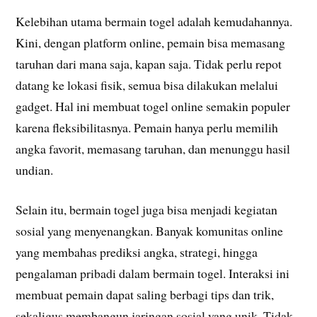
Kelebihan utama bermain togel adalah kemudahannya.
Kini, dengan platform online, pemain bisa memasang
taruhan dari mana saja, kapan saja. Tidak perlu repot
datang ke lokasi fisik, semua bisa dilakukan melalui
gadget. Hal ini membuat togel online semakin populer
karena fleksibilitasnya. Pemain hanya perlu memilih
angka favorit, memasang taruhan, dan menunggu hasil
undian.
Selain itu, bermain togel juga bisa menjadi kegiatan
sosial yang menyenangkan. Banyak komunitas online
yang membahas prediksi angka, strategi, hingga
pengalaman pribadi dalam bermain togel. Interaksi ini
membuat pemain dapat saling berbagi tips dan trik,
sekaligus membangun jaringan sosial yang unik. Tidak