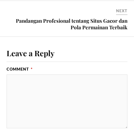
NEXT
Pandangan Profesional tentang Situs Gacor dan
Pola Permainan Terbaik
Leave a Reply
COMMENT
*