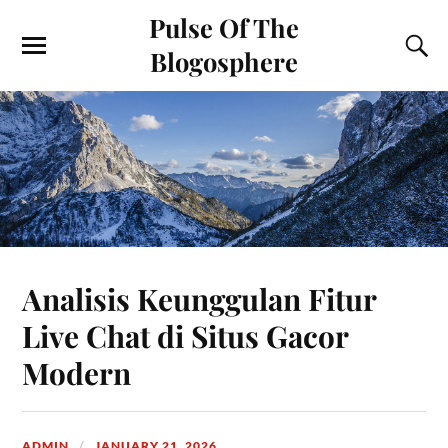
Pulse Of The
Blogosphere
Analisis Keunggulan Fitur
Live Chat di Situs Gacor
Modern
ADMIN
JANUARY 21, 2026