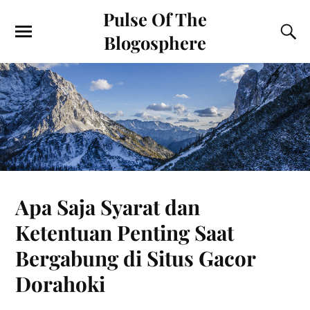
Pulse Of The
Blogosphere
Apa Saja Syarat dan
Ketentuan Penting Saat
Bergabung di Situs Gacor
Dorahoki