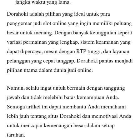
jangka waktu yang lama.
Dorahoki adalah pilihan yang ideal untuk para
penggemar judi slot online yang ingin memiliki peluang
besar untuk menang. Dengan banyak keunggulan seperti
variasi permainan yang lengkap, sistem keamanan yang
dapat dipercaya, mesin dengan RTP tinggi, dan layanan
pelanggan yang cepat tanggap, Dorahoki pantas menjadi
pilihan utama dalam dunia judi online.
Namun, selalu ingat untuk bermain dengan tanggung
jawab dan tidak melebihi batas kemampuan Anda.
Semoga artikel ini dapat membantu Anda memahami
lebih jauh tentang situs Dorahoki dan memotivasi Anda
untuk mencapai kemenangan besar dalam setiap
taruhan.