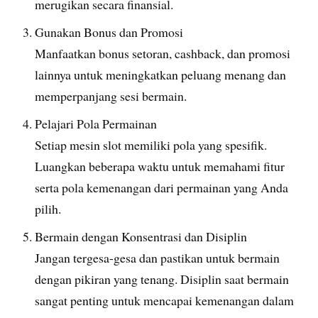
merugikan secara finansial.
Gunakan Bonus dan Promosi
Manfaatkan bonus setoran, cashback, dan promosi
lainnya untuk meningkatkan peluang menang dan
memperpanjang sesi bermain.
Pelajari Pola Permainan
Setiap mesin slot memiliki pola yang spesifik.
Luangkan beberapa waktu untuk memahami fitur
serta pola kemenangan dari permainan yang Anda
pilih.
Bermain dengan Konsentrasi dan Disiplin
Jangan tergesa-gesa dan pastikan untuk bermain
dengan pikiran yang tenang. Disiplin saat bermain
sangat penting untuk mencapai kemenangan dalam