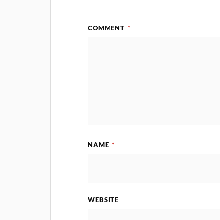
COMMENT
*
NAME
*
WEBSITE