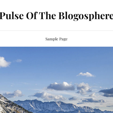
Pulse Of The Blogospher
Sample Page