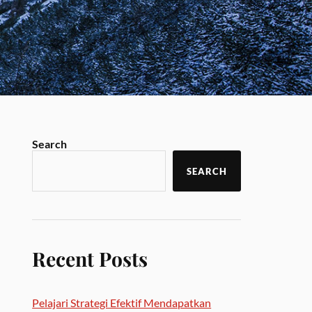
Search
SEARCH
Recent Posts
Pelajari Strategi Efektif Mendapatkan