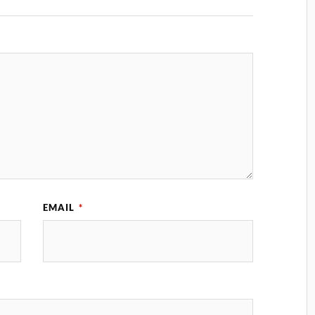
EMAIL
*