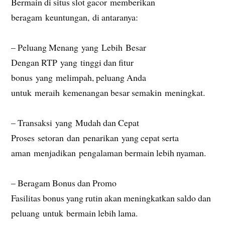
Bermain di situs slot gacor memberikan
beragam keuntungan, di antaranya:
– Peluang Menang yang Lebih Besar
Dengan RTP yang tinggi dan fitur
bonus yang melimpah, peluang Anda
untuk meraih kemenangan besar semakin meningkat.
– Transaksi yang Mudah dan Cepat
Proses setoran dan penarikan yang cepat serta
aman menjadikan pengalaman bermain lebih nyaman.
– Beragam Bonus dan Promo
Fasilitas bonus yang rutin akan meningkatkan saldo dan
peluang untuk bermain lebih lama.