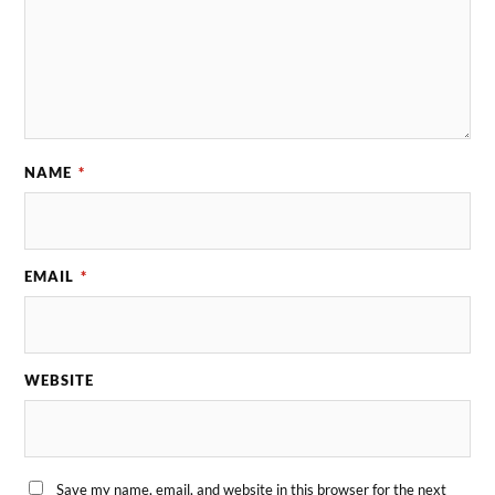
NAME
*
EMAIL
*
WEBSITE
Save my name, email, and website in this browser for the next