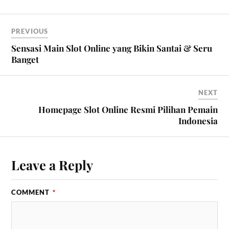
PREVIOUS
Sensasi Main Slot Online yang Bikin Santai & Seru
Banget
NEXT
Homepage Slot Online Resmi Pilihan Pemain
Indonesia
Leave a Reply
COMMENT
*