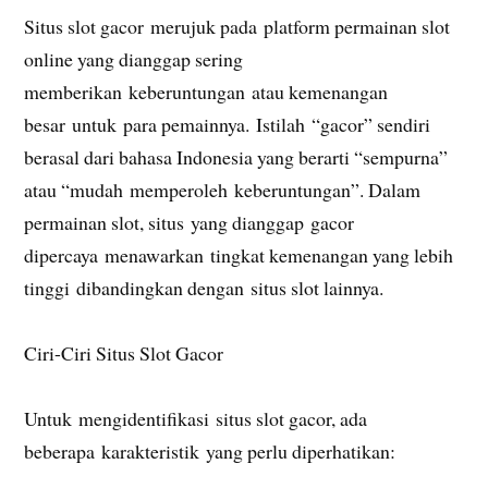
Situs slot gacor merujuk pada platform permainan slot
online yang dianggap sering
memberikan keberuntungan atau kemenangan
besar untuk para pemainnya. Istilah “gacor” sendiri
berasal dari bahasa Indonesia yang berarti “sempurna”
atau “mudah memperoleh keberuntungan”. Dalam
permainan slot, situs yang dianggap gacor
dipercaya menawarkan tingkat kemenangan yang lebih
tinggi dibandingkan dengan situs slot lainnya.
Ciri-Ciri Situs Slot Gacor
Untuk mengidentifikasi situs slot gacor, ada
beberapa karakteristik yang perlu diperhatikan: