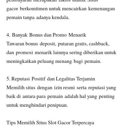
gacor berkomitmen untuk mencairkan kemenangan
pemain tanpa adanya kendala.
4. Banyak Bonus dan Promo Menarik
Tawaran bonus deposit, putaran gratis, cashback,
dan promosi menarik lainnya sering diberikan untuk
meningkatkan peluang menang bagi pemain.
5. Reputasi Positif dan Legalitas Terjamin
Memilih situs dengan izin resmi serta reputasi yang
baik di antara para pemain adalah hal yang penting
untuk menghindari penipuan.
Tips Memilih Situs Slot Gacor Terpercaya