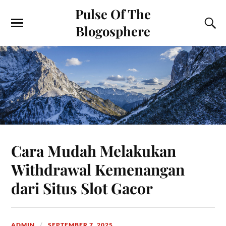
Pulse Of The
Blogosphere
Cara Mudah Melakukan
Withdrawal Kemenangan
dari Situs Slot Gacor
ADMIN
SEPTEMBER 7, 2025