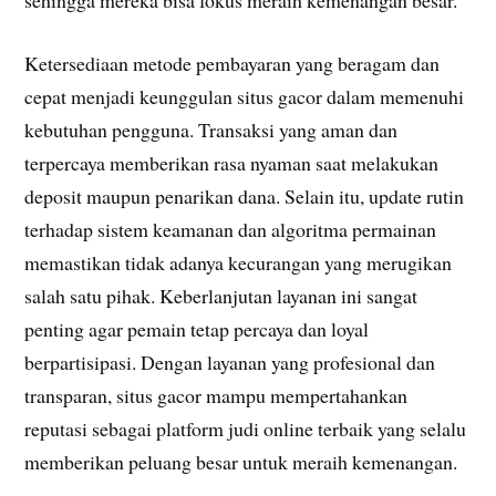
sehingga mereka bisa fokus meraih kemenangan besar.
Ketersediaan metode pembayaran yang beragam dan
cepat menjadi keunggulan situs gacor dalam memenuhi
kebutuhan pengguna. Transaksi yang aman dan
terpercaya memberikan rasa nyaman saat melakukan
deposit maupun penarikan dana. Selain itu, update rutin
terhadap sistem keamanan dan algoritma permainan
memastikan tidak adanya kecurangan yang merugikan
salah satu pihak. Keberlanjutan layanan ini sangat
penting agar pemain tetap percaya dan loyal
berpartisipasi. Dengan layanan yang profesional dan
transparan, situs gacor mampu mempertahankan
reputasi sebagai platform judi online terbaik yang selalu
memberikan peluang besar untuk meraih kemenangan.