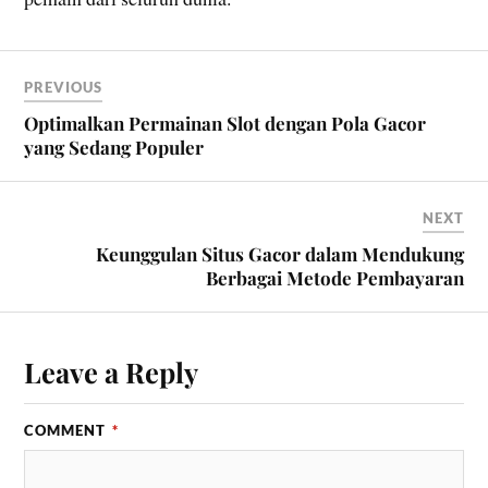
PREVIOUS
Optimalkan Permainan Slot dengan Pola Gacor
yang Sedang Populer
NEXT
Keunggulan Situs Gacor dalam Mendukung
Berbagai Metode Pembayaran
Leave a Reply
COMMENT
*