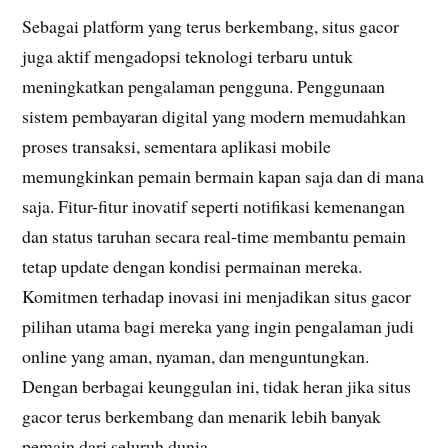
Sebagai platform yang terus berkembang, situs gacor
juga aktif mengadopsi teknologi terbaru untuk
meningkatkan pengalaman pengguna. Penggunaan
sistem pembayaran digital yang modern memudahkan
proses transaksi, sementara aplikasi mobile
memungkinkan pemain bermain kapan saja dan di mana
saja. Fitur-fitur inovatif seperti notifikasi kemenangan
dan status taruhan secara real-time membantu pemain
tetap update dengan kondisi permainan mereka.
Komitmen terhadap inovasi ini menjadikan situs gacor
pilihan utama bagi mereka yang ingin pengalaman judi
online yang aman, nyaman, dan menguntungkan.
Dengan berbagai keunggulan ini, tidak heran jika situs
gacor terus berkembang dan menarik lebih banyak
pemain dari seluruh dunia.