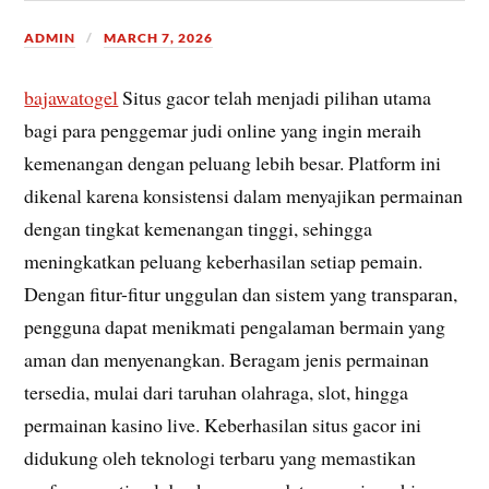
ADMIN
MARCH 7, 2026
bajawatogel
Situs gacor telah menjadi pilihan utama
bagi para penggemar judi online yang ingin meraih
kemenangan dengan peluang lebih besar. Platform ini
dikenal karena konsistensi dalam menyajikan permainan
dengan tingkat kemenangan tinggi, sehingga
meningkatkan peluang keberhasilan setiap pemain.
Dengan fitur-fitur unggulan dan sistem yang transparan,
pengguna dapat menikmati pengalaman bermain yang
aman dan menyenangkan. Beragam jenis permainan
tersedia, mulai dari taruhan olahraga, slot, hingga
permainan kasino live. Keberhasilan situs gacor ini
didukung oleh teknologi terbaru yang memastikan