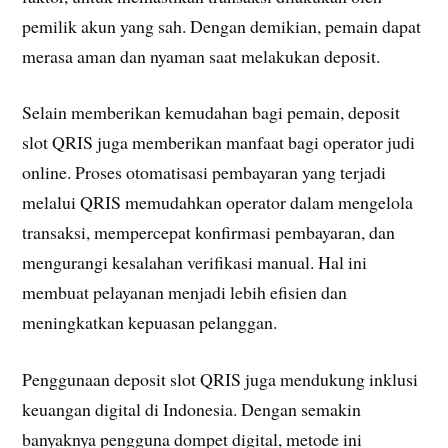
pemilik akun yang sah. Dengan demikian, pemain dapat
merasa aman dan nyaman saat melakukan deposit.
Selain memberikan kemudahan bagi pemain, deposit
slot QRIS juga memberikan manfaat bagi operator judi
online. Proses otomatisasi pembayaran yang terjadi
melalui QRIS memudahkan operator dalam mengelola
transaksi, mempercepat konfirmasi pembayaran, dan
mengurangi kesalahan verifikasi manual. Hal ini
membuat pelayanan menjadi lebih efisien dan
meningkatkan kepuasan pelanggan.
Penggunaan deposit slot QRIS juga mendukung inklusi
keuangan digital di Indonesia. Dengan semakin
banyaknya pengguna dompet digital, metode ini