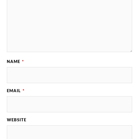
NAME
*
EMAIL
*
WEBSITE