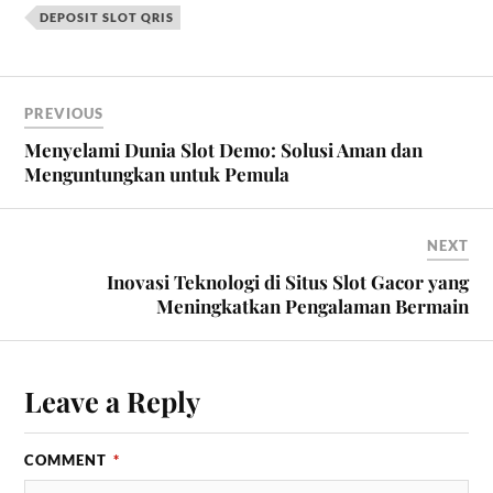
DEPOSIT SLOT QRIS
PREVIOUS
Menyelami Dunia Slot Demo: Solusi Aman dan
Menguntungkan untuk Pemula
NEXT
Inovasi Teknologi di Situs Slot Gacor yang
Meningkatkan Pengalaman Bermain
Leave a Reply
COMMENT
*