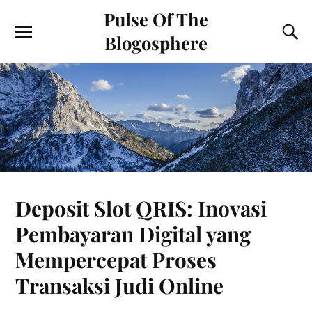
Pulse Of The
Blogosphere
Deposit Slot QRIS: Inovasi
Pembayaran Digital yang
Mempercepat Proses
Transaksi Judi Online