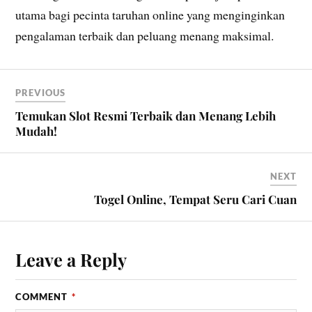
utama bagi pecinta taruhan online yang menginginkan
pengalaman terbaik dan peluang menang maksimal.
PREVIOUS
Temukan Slot Resmi Terbaik dan Menang Lebih
Mudah!
NEXT
Togel Online, Tempat Seru Cari Cuan
Leave a Reply
COMMENT
*