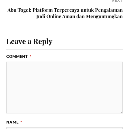
NEXT
Abu Togel: Platform Terpercaya untuk Pengalaman
Judi Online Aman dan Menguntungkan
Leave a Reply
COMMENT
*
NAME
*