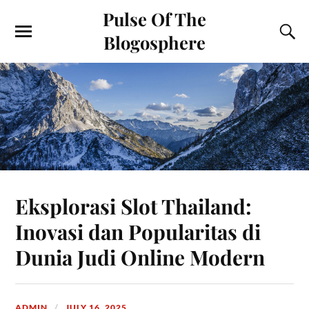
Pulse Of The
Blogosphere
Eksplorasi Slot Thailand:
Inovasi dan Popularitas di
Dunia Judi Online Modern
ADMIN
JULY 16, 2025