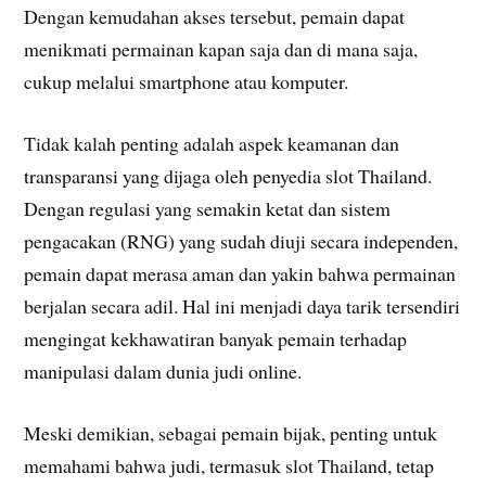
Dengan kemudahan akses tersebut, pemain dapat
menikmati permainan kapan saja dan di mana saja,
cukup melalui smartphone atau komputer.
Tidak kalah penting adalah aspek keamanan dan
transparansi yang dijaga oleh penyedia slot Thailand.
Dengan regulasi yang semakin ketat dan sistem
pengacakan (RNG) yang sudah diuji secara independen,
pemain dapat merasa aman dan yakin bahwa permainan
berjalan secara adil. Hal ini menjadi daya tarik tersendiri
mengingat kekhawatiran banyak pemain terhadap
manipulasi dalam dunia judi online.
Meski demikian, sebagai pemain bijak, penting untuk
memahami bahwa judi, termasuk slot Thailand, tetap