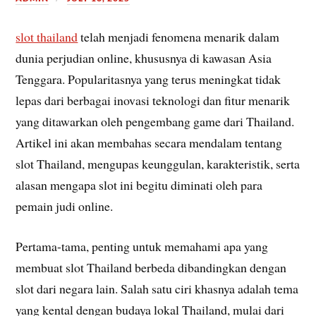
slot thailand
telah menjadi fenomena menarik dalam
dunia perjudian online, khususnya di kawasan Asia
Tenggara. Popularitasnya yang terus meningkat tidak
lepas dari berbagai inovasi teknologi dan fitur menarik
yang ditawarkan oleh pengembang game dari Thailand.
Artikel ini akan membahas secara mendalam tentang
slot Thailand, mengupas keunggulan, karakteristik, serta
alasan mengapa slot ini begitu diminati oleh para
pemain judi online.
Pertama-tama, penting untuk memahami apa yang
membuat slot Thailand berbeda dibandingkan dengan
slot dari negara lain. Salah satu ciri khasnya adalah tema
yang kental dengan budaya lokal Thailand, mulai dari