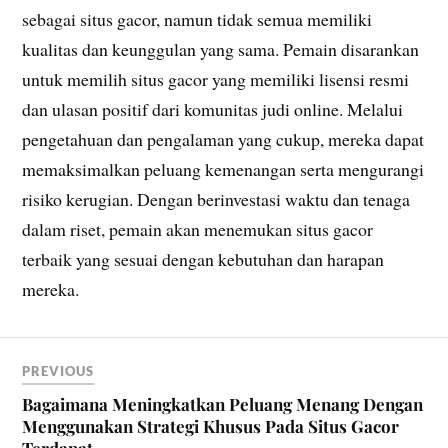
sebagai situs gacor, namun tidak semua memiliki
kualitas dan keunggulan yang sama. Pemain disarankan
untuk memilih situs gacor yang memiliki lisensi resmi
dan ulasan positif dari komunitas judi online. Melalui
pengetahuan dan pengalaman yang cukup, mereka dapat
memaksimalkan peluang kemenangan serta mengurangi
risiko kerugian. Dengan berinvestasi waktu dan tenaga
dalam riset, pemain akan menemukan situs gacor
terbaik yang sesuai dengan kebutuhan dan harapan
mereka.
PREVIOUS
Bagaimana Meningkatkan Peluang Menang Dengan
Menggunakan Strategi Khusus Pada Situs Gacor