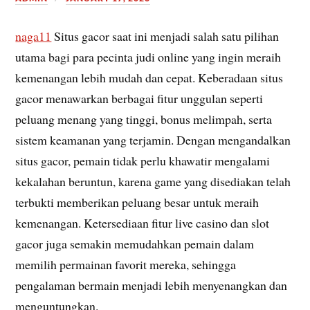
naga11
Situs gacor saat ini menjadi salah satu pilihan
utama bagi para pecinta judi online yang ingin meraih
kemenangan lebih mudah dan cepat. Keberadaan situs
gacor menawarkan berbagai fitur unggulan seperti
peluang menang yang tinggi, bonus melimpah, serta
sistem keamanan yang terjamin. Dengan mengandalkan
situs gacor, pemain tidak perlu khawatir mengalami
kekalahan beruntun, karena game yang disediakan telah
terbukti memberikan peluang besar untuk meraih
kemenangan. Ketersediaan fitur live casino dan slot
gacor juga semakin memudahkan pemain dalam
memilih permainan favorit mereka, sehingga
pengalaman bermain menjadi lebih menyenangkan dan
menguntungkan.