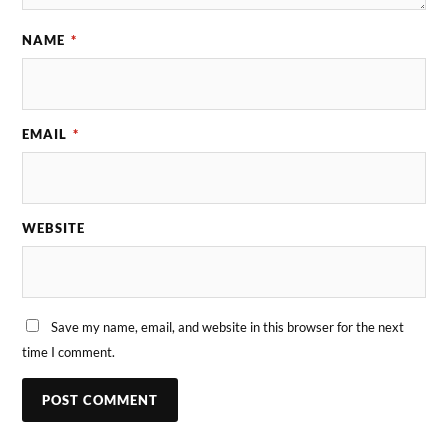
NAME
*
EMAIL
*
WEBSITE
Save my name, email, and website in this browser for the next
time I comment.