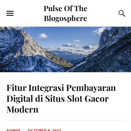
Pulse Of The
Blogosphere
Fitur Integrasi Pembayaran
Digital di Situs Slot Gacor
Modern
ADMIN
OCTOBER 9, 2025