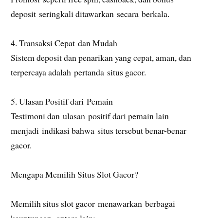
deposit seringkali ditawarkan secara berkala.
4. Transaksi Cepat dan Mudah
Sistem deposit dan penarikan yang cepat, aman, dan
terpercaya adalah pertanda situs gacor.
5. Ulasan Positif dari Pemain
Testimoni dan ulasan positif dari pemain lain
menjadi indikasi bahwa situs tersebut benar-benar
gacor.
Mengapa Memilih Situs Slot Gacor?
Memilih situs slot gacor menawarkan berbagai