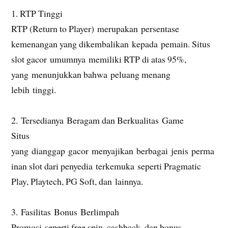
1. RTP Tinggi
RTP (Return to Player) merupakan persentase
kemenangan yang dikembalikan kepada pemain. Situs
slot gacor umumnya memiliki RTP di atas 95%,
yang menunjukkan bahwa peluang menang
lebih tinggi.
2. Tersedianya Beragam dan Berkualitas Game
Situs
yang dianggap gacor menyajikan berbagai jenis perma
inan slot dari penyedia terkemuka seperti Pragmatic
Play, Playtech, PG Soft, dan lainnya.
3. Fasilitas Bonus Berlimpah
Promosi seperti free spin, cashback, dan bonus