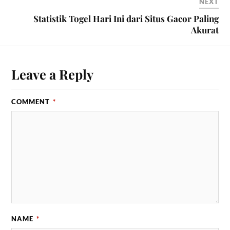
NEXT
Statistik Togel Hari Ini dari Situs Gacor Paling
Akurat
Leave a Reply
COMMENT
*
NAME
*