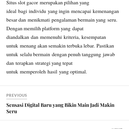
Situs slot gacor merupakan pilihan yang
ideal bagi individu yang ingin mencapai kemenangan
besar dan menikmati pengalaman bermain yang seru.
Dengan memilih platform yang dapat
diandalkan dan memenuhi kriteria, kesempatan
untuk menang akan semakin terbuka lebar. Pastikan
untuk selalu bermain dengan penuh tanggung jawab
dan terapkan strategi yang tepat
untuk memperoleh hasil yang optimal.
PREVIOUS
Sensasi Digital Baru yang Bikin Main Jadi Makin
Seru