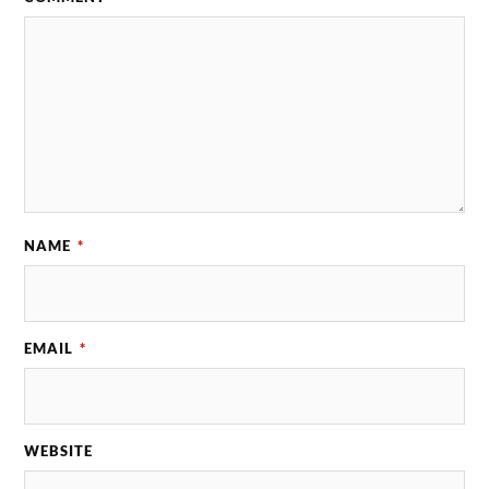
NAME
*
EMAIL
*
WEBSITE