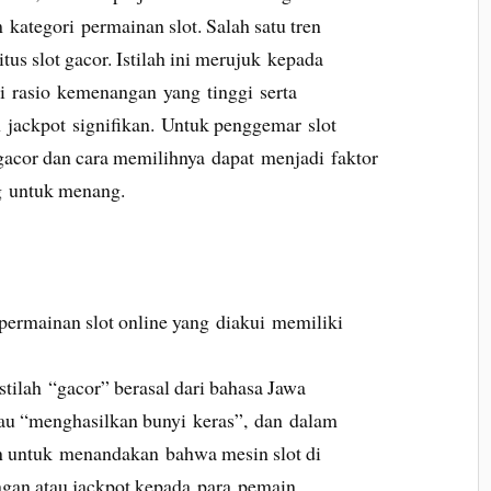
kategori permainan slot. Salah satu tren
us slot gacor. Istilah ini merujuk kepada
i rasio kemenangan yang tinggi serta
jackpot signifikan. Untuk penggemar slot
t gacor dan cara memilihnya dapat menjadi faktor
g untuk menang.
permainan slot online yang diakui memiliki
i
stilah “gacor” berasal dari bahasa Jawa
tau “menghasilkan bunyi keras”, dan dalam
kan untuk menandakan bahwa mesin slot di
gan atau jackpot kepada para pemain.