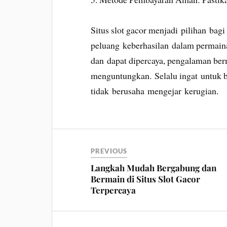
Situs slot gacor menjadi pilihan bag
peluang keberhasilan dalam permainan
dan dapat dipercaya, pengalaman be
menguntungkan. Selalu ingat untuk 
tidak berusaha mengejar kerugian.
PREVIOUS
Langkah Mudah Bergabung dan
Bermain di Situs Slot Gacor
Terpercaya