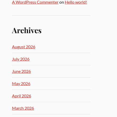
A WordPress Commenter
on
Hello world!
Archives
August 2026
July 2026
June 2026
May 2026
April 2026
March 2026