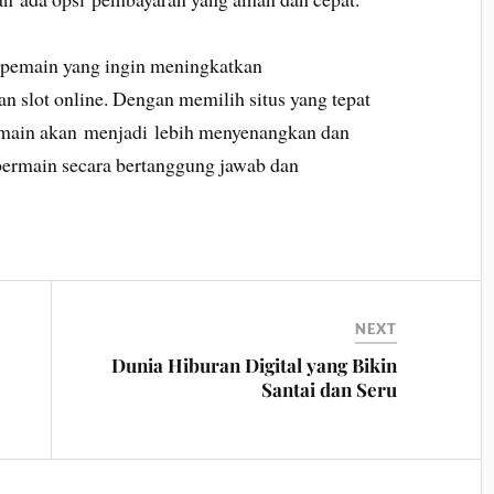
i pemain yang ingin meningkatkan
 slot online. Dengan memilih situs yang tepat
rmain akan menjadi lebih menyenangkan dan
bermain secara bertanggung jawab dan
NEXT
Dunia Hiburan Digital yang Bikin
Santai dan Seru