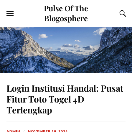
Pulse Of The
Blogosphere
Login Institusi Handal: Pusat
Fitur Toto Togel 4D
Terlengkap
ADMIN
NOVEMBER 19, 2025