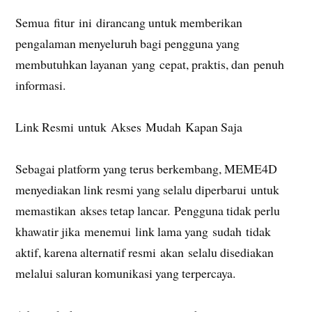
Semua fitur ini dirancang untuk memberikan
pengalaman menyeluruh bagi pengguna yang
membutuhkan layanan yang cepat, praktis, dan penuh
informasi.
Link Resmi untuk Akses Mudah Kapan Saja
Sebagai platform yang terus berkembang, MEME4D
menyediakan link resmi yang selalu diperbarui untuk
memastikan akses tetap lancar. Pengguna tidak perlu
khawatir jika menemui link lama yang sudah tidak
aktif, karena alternatif resmi akan selalu disediakan
melalui saluran komunikasi yang terpercaya.