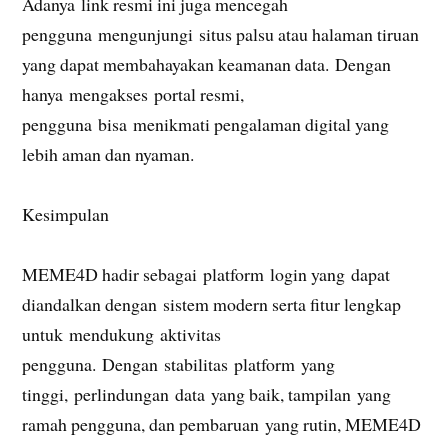
Adanya link resmi ini juga mencegah
pengguna mengunjungi situs palsu atau halaman tiruan
yang dapat membahayakan keamanan data. Dengan
hanya mengakses portal resmi,
pengguna bisa menikmati pengalaman digital yang
lebih aman dan nyaman.
Kesimpulan
MEME4D hadir sebagai platform login yang dapat
diandalkan dengan sistem modern serta fitur lengkap
untuk mendukung aktivitas
pengguna. Dengan stabilitas platform yang
tinggi, perlindungan data yang baik, tampilan yang
ramah pengguna, dan pembaruan yang rutin, MEME4D