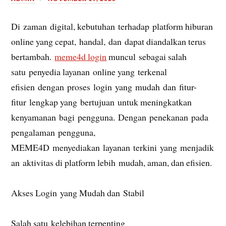
Di zaman digital, kebutuhan terhadap platform hiburan
online yang cepat, handal, dan dapat diandalkan terus
bertambah.
meme4d login
muncul sebagai salah
satu penyedia layanan online yang terkenal
efisien dengan proses login yang mudah dan fitur-
fitur lengkap yang bertujuan untuk meningkatkan
kenyamanan bagi pengguna. Dengan penekanan pada
pengalaman pengguna,
MEME4D menyediakan layanan terkini yang menjadik
an aktivitas di platform lebih mudah, aman, dan efisien.
Akses Login yang Mudah dan Stabil
Salah satu kelebihan terpenting