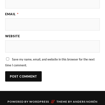
EMAIL
*
WEBSITE
Save my name, email, and website in this browser for the next
time I comment.
&
POWERED BY
WORDPRESS
THEME BY
ANDERS NORÉN