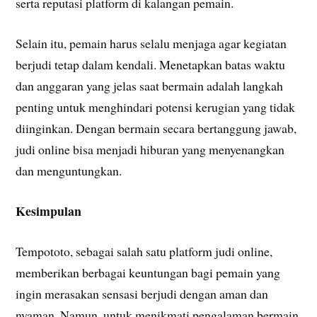
serta reputasi platform di kalangan pemain.
Selain itu, pemain harus selalu menjaga agar kegiatan
berjudi tetap dalam kendali. Menetapkan batas waktu
dan anggaran yang jelas saat bermain adalah langkah
penting untuk menghindari potensi kerugian yang tidak
diinginkan. Dengan bermain secara bertanggung jawab,
judi online bisa menjadi hiburan yang menyenangkan
dan menguntungkan.
Kesimpulan
Tempototo, sebagai salah satu platform judi online,
memberikan berbagai keuntungan bagi pemain yang
ingin merasakan sensasi berjudi dengan aman dan
nyaman. Namun, untuk menikmati pengalaman bermain