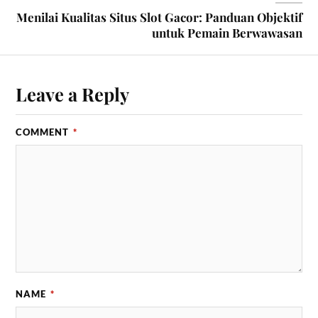
Menilai Kualitas Situs Slot Gacor: Panduan Objektif
untuk Pemain Berwawasan
Leave a Reply
COMMENT
*
NAME
*