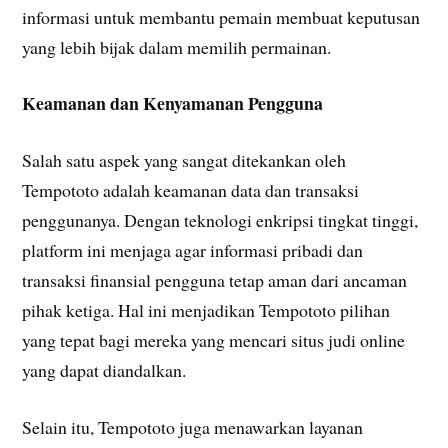
informasi untuk membantu pemain membuat keputusan
yang lebih bijak dalam memilih permainan.
Keamanan dan Kenyamanan Pengguna
Salah satu aspek yang sangat ditekankan oleh
Tempototo adalah keamanan data dan transaksi
penggunanya. Dengan teknologi enkripsi tingkat tinggi,
platform ini menjaga agar informasi pribadi dan
transaksi finansial pengguna tetap aman dari ancaman
pihak ketiga. Hal ini menjadikan Tempototo pilihan
yang tepat bagi mereka yang mencari situs judi online
yang dapat diandalkan.
Selain itu, Tempototo juga menawarkan layanan