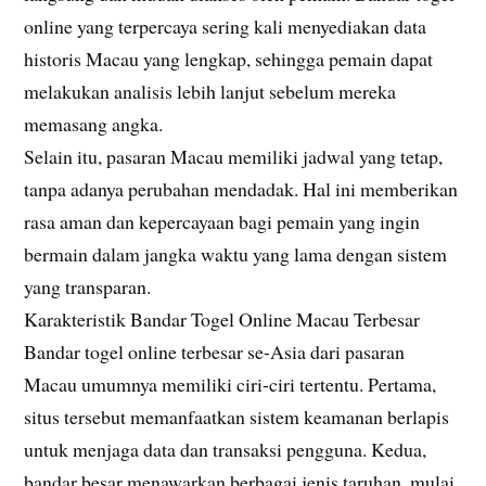
online yang terpercaya sering kali menyediakan data
historis Macau yang lengkap, sehingga pemain dapat
melakukan analisis lebih lanjut sebelum mereka
memasang angka.
Selain itu, pasaran Macau memiliki jadwal yang tetap,
tanpa adanya perubahan mendadak. Hal ini memberikan
rasa aman dan kepercayaan bagi pemain yang ingin
bermain dalam jangka waktu yang lama dengan sistem
yang transparan.
Karakteristik Bandar Togel Online Macau Terbesar
Bandar togel online terbesar se-Asia dari pasaran
Macau umumnya memiliki ciri-ciri tertentu. Pertama,
situs tersebut memanfaatkan sistem keamanan berlapis
untuk menjaga data dan transaksi pengguna. Kedua,
bandar besar menawarkan berbagai jenis taruhan, mulai