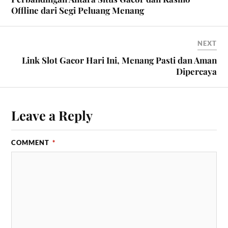
Offline dari Segi Peluang Menang
NEXT
Link Slot Gacor Hari Ini, Menang Pasti dan Aman
Dipercaya
Leave a Reply
COMMENT
*