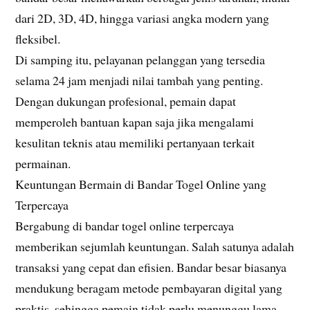
dari 2D, 3D, 4D, hingga variasi angka modern yang
fleksibel.
Di samping itu, pelayanan pelanggan yang tersedia
selama 24 jam menjadi nilai tambah yang penting.
Dengan dukungan profesional, pemain dapat
memperoleh bantuan kapan saja jika mengalami
kesulitan teknis atau memiliki pertanyaan terkait
permainan.
Keuntungan Bermain di Bandar Togel Online yang
Terpercaya
Bergabung di bandar togel online terpercaya
memberikan sejumlah keuntungan. Salah satunya adalah
transaksi yang cepat dan efisien. Bandar besar biasanya
mendukung beragam metode pembayaran digital yang
praktis, sehingga pemain tidak perlu menunggu lama