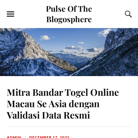
Pulse Of The
Blogosphere
Mitra Bandar Togel Online
Macau Se Asia dengan
Validasi Data Resmi
ADMIN
DECEMBER 17, 2025