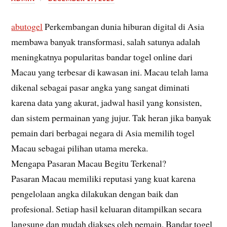
abutogel
Perkembangan dunia hiburan digital di Asia
membawa banyak transformasi, salah satunya adalah
meningkatnya popularitas bandar togel online dari
Macau yang terbesar di kawasan ini. Macau telah lama
dikenal sebagai pasar angka yang sangat diminati
karena data yang akurat, jadwal hasil yang konsisten,
dan sistem permainan yang jujur. Tak heran jika banyak
pemain dari berbagai negara di Asia memilih togel
Macau sebagai pilihan utama mereka.
Mengapa Pasaran Macau Begitu Terkenal?
Pasaran Macau memiliki reputasi yang kuat karena
pengelolaan angka dilakukan dengan baik dan
profesional. Setiap hasil keluaran ditampilkan secara
langsung dan mudah diakses oleh pemain. Bandar togel