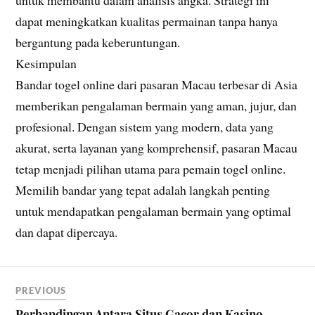
untuk membantu dalam analisis angka. Strategi ini
dapat meningkatkan kualitas permainan tanpa hanya
bergantung pada keberuntungan.
Kesimpulan
Bandar togel online dari pasaran Macau terbesar di Asia
memberikan pengalaman bermain yang aman, jujur, dan
profesional. Dengan sistem yang modern, data yang
akurat, serta layanan yang komprehensif, pasaran Macau
tetap menjadi pilihan utama para pemain togel online.
Memilih bandar yang tepat adalah langkah penting
untuk mendapatkan pengalaman bermain yang optimal
dan dapat dipercaya.
PREVIOUS
Perbandingan Antara Situs Gacor dan Kasino