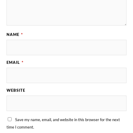
NAME
*
EMAIL
*
WEBSITE
Save my name, email, and website in this browser for the next
time I comment.