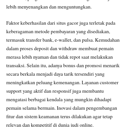
lebih menyenangkan dan menguntungkan.
Faktor keberhasilan dari situs gacor juga terletak pada
keberagaman metode pembayaran yang disediakan,
termasuk transfer bank, e-wallet, dan pulsa. Kemudahan
dalam proses deposit dan withdraw membuat pemain
merasa lebih nyaman dan tidak repot saat melakukan
transaksi. Selain itu, adanya bonus dan promosi menarik
secara berkala menjadi daya tarik tersendiri yang
meningkatkan peluang kemenangan. Layanan customer
support yang aktif dan responsif juga membantu
mengatasi berbagai kendala yang mungkin dihadapi
pemain selama bermain. Inovasi dalam pengembangan
fitur dan sistem keamanan terus dilakukan agar tetap
relevan dan kompetitif di dunia judi online.