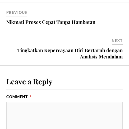
PREVIOUS
Nikmati Proses Cepat Tanpa Hambatan
NEXT
Tingkatkan Kepercayaan Diri Bertaruh dengan
Analisis Mendalam
Leave a Reply
COMMENT
*