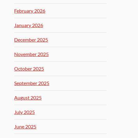
February 2026
January 2026
December 2025
November 2025
October 2025
September 2025
August 2025
July 2025
June 2025