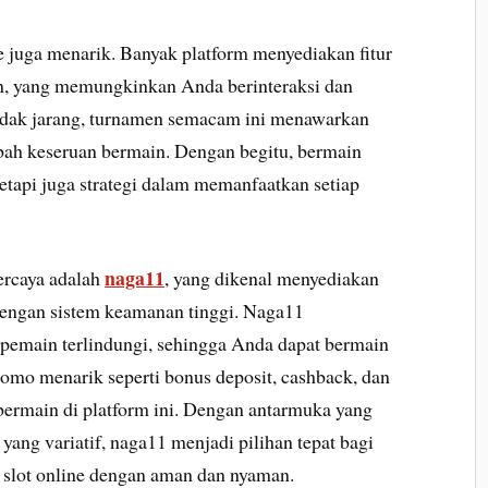
ine juga menarik. Banyak platform menyediakan fitur
in, yang memungkinkan Anda berinteraksi dan
Tidak jarang, turnamen semacam ini menawarkan
ah keseruan bermain. Dengan begitu, bermain
tetapi juga strategi dalam memanfaatkan setiap
naga11
ercaya adalah
, yang dikenal menyediakan
 dengan sistem keamanan tinggi. Naga11
 pemain terlindungi, sehingga Anda dapat bermain
promo menarik seperti bonus deposit, cashback, dan
 bermain di platform ini. Dengan antarmuka yang
ng variatif, naga11 menjadi pilihan tepat bagi
 slot online dengan aman dan nyaman.