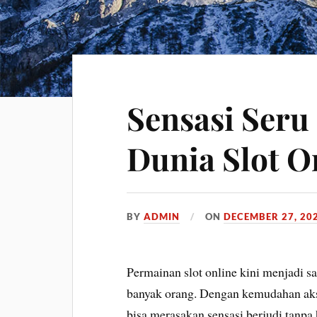
Sensasi Seru
Dunia Slot O
BY
ADMIN
ON
DECEMBER 27, 20
Permainan slot online kini menjadi sa
banyak orang. Dengan kemudahan aks
bisa merasakan sensasi berjudi tanpa