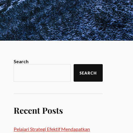
Search
SEARCH
Recent Posts
Pelajari Strategi Efektif Mendapatkan