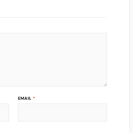
EMAIL
*