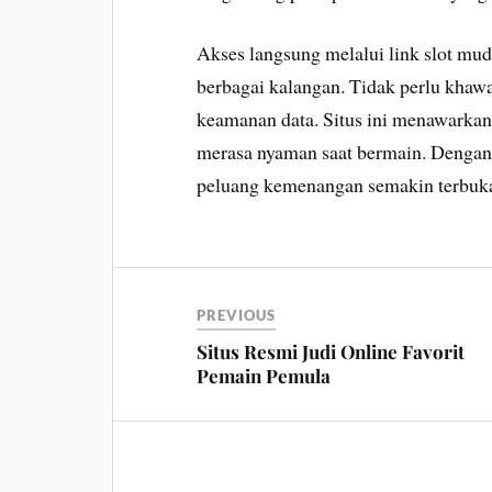
Akses langsung melalui link slot m
berbagai kalangan. Tidak perlu khawat
keamanan data. Situs ini menawarkan
merasa nyaman saat bermain. Dengan f
peluang kemenangan semakin terbuka
PREVIOUS
Situs Resmi Judi Online Favorit
Pemain Pemula