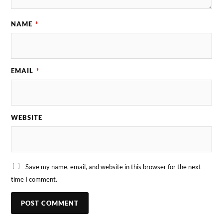
NAME
*
EMAIL
*
WEBSITE
Save my name, email, and website in this browser for the next
time I comment.