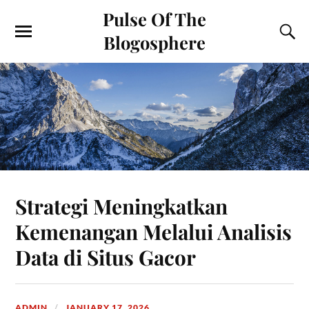
Pulse Of The
Blogosphere
Strategi Meningkatkan
Kemenangan Melalui Analisis
Data di Situs Gacor
ADMIN
JANUARY 17, 2026