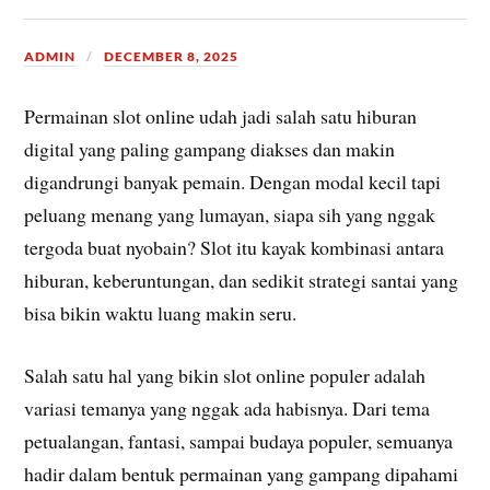
ADMIN
DECEMBER 8, 2025
Permainan slot online udah jadi salah satu hiburan
digital yang paling gampang diakses dan makin
digandrungi banyak pemain. Dengan modal kecil tapi
peluang menang yang lumayan, siapa sih yang nggak
tergoda buat nyobain? Slot itu kayak kombinasi antara
hiburan, keberuntungan, dan sedikit strategi santai yang
bisa bikin waktu luang makin seru.
Salah satu hal yang bikin slot online populer adalah
variasi temanya yang nggak ada habisnya. Dari tema
petualangan, fantasi, sampai budaya populer, semuanya
hadir dalam bentuk permainan yang gampang dipahami