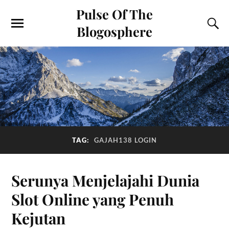
Pulse Of The
Blogosphere
TAG:
GAJAH138 LOGIN
Serunya Menjelajahi Dunia
Slot Online yang Penuh
Kejutan