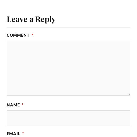
Leave a Reply
COMMENT
*
NAME
*
EMAIL
*