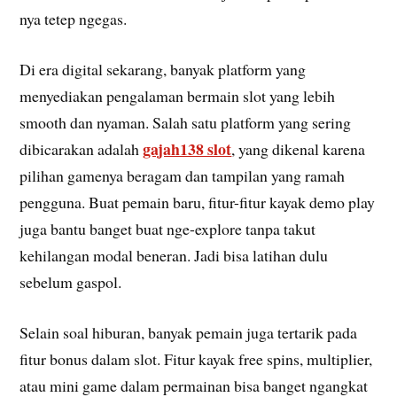
nya tetep ngegas.
Di era digital sekarang, banyak platform yang
menyediakan pengalaman bermain slot yang lebih
smooth dan nyaman. Salah satu platform yang sering
gajah138 slot
dibicarakan adalah
, yang dikenal karena
pilihan gamenya beragam dan tampilan yang ramah
pengguna. Buat pemain baru, fitur-fitur kayak demo play
juga bantu banget buat nge-explore tanpa takut
kehilangan modal beneran. Jadi bisa latihan dulu
sebelum gaspol.
Selain soal hiburan, banyak pemain juga tertarik pada
fitur bonus dalam slot. Fitur kayak free spins, multiplier,
atau mini game dalam permainan bisa banget ngangkat