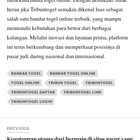
heran jika Tribuntogel semakin dikenal luas sebagai
salah satu bandar togel online terbaik, yang mampu
memenuhi kebutuhan para bettor dari berbagai
kalangan. Melalui inovasi dan layanan prima, platform
ini terus berkembang dan memperkuat posisinya di
pasar judi daring nasional dan internasional.
BANDAR TOGEL
BANDAR TOGEL ONLINE
TOGEL ONLINE
TRIBUN TOGEL
TRIBUNTOGEL
TRIBUNTOGEL DAFTAR
TRIBUNTOGEL LINK
TRIBUNTOGEL LOGIN
PREVIOUS
Keuntungan utama dari bermain di situs gacor yang