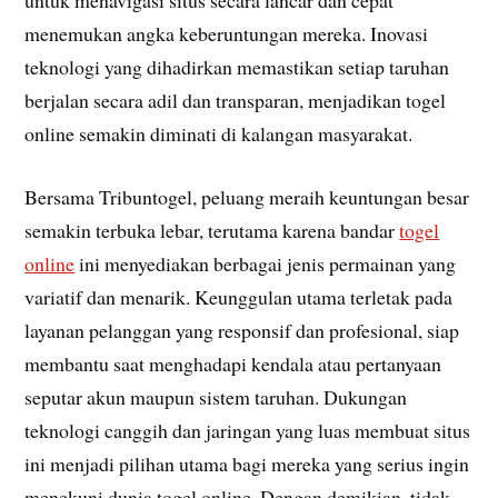
untuk menavigasi situs secara lancar dan cepat
menemukan angka keberuntungan mereka. Inovasi
teknologi yang dihadirkan memastikan setiap taruhan
berjalan secara adil dan transparan, menjadikan togel
online semakin diminati di kalangan masyarakat.
Bersama Tribuntogel, peluang meraih keuntungan besar
semakin terbuka lebar, terutama karena bandar
togel
online
ini menyediakan berbagai jenis permainan yang
variatif dan menarik. Keunggulan utama terletak pada
layanan pelanggan yang responsif dan profesional, siap
membantu saat menghadapi kendala atau pertanyaan
seputar akun maupun sistem taruhan. Dukungan
teknologi canggih dan jaringan yang luas membuat situs
ini menjadi pilihan utama bagi mereka yang serius ingin
menekuni dunia togel online. Dengan demikian, tidak