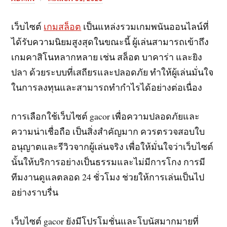
เว็บไซต์
เกมสล็อต
เป็นแหล่งรวมเกมพนันออนไลน์ที่
ได้รับความนิยมสูงสุดในขณะนี้ ผู้เล่นสามารถเข้าถึง
เกมคาสิโนหลากหลาย เช่น สล็อต บาคาร่า และยิง
ปลา ด้วยระบบที่เสถียรและปลอดภัย ทำให้ผู้เล่นมั่นใจ
ในการลงทุนและสามารถทำกำไรได้อย่างต่อเนื่อง
การเลือกใช้เว็บไซต์ gacor เพื่อความปลอดภัยและ
ความน่าเชื่อถือ เป็นสิ่งสำคัญมาก ควรตรวจสอบใบ
อนุญาตและรีวิวจากผู้เล่นจริง เพื่อให้มั่นใจว่าเว็บไซต์
นั้นให้บริการอย่างเป็นธรรมและไม่มีการโกง การมี
ทีมงานดูแลตลอด 24 ชั่วโมง ช่วยให้การเล่นเป็นไป
อย่างราบรื่น
เว็บไซต์ gacor ยังมีโปรโมชั่นและโบนัสมากมายที่