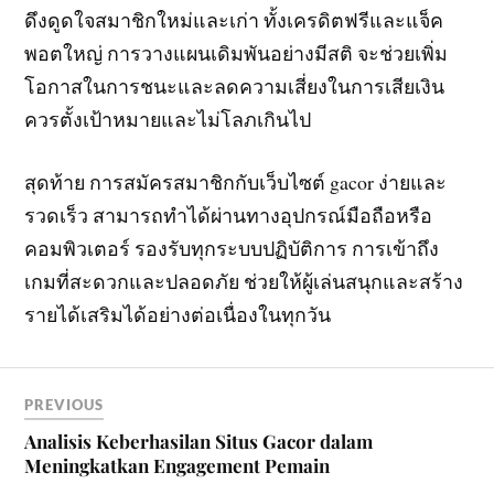
ดึงดูดใจสมาชิกใหม่และเก่า ทั้งเครดิตฟรีและแจ็ค
พอตใหญ่ การวางแผนเดิมพันอย่างมีสติ จะช่วยเพิ่ม
โอกาสในการชนะและลดความเสี่ยงในการเสียเงิน
ควรตั้งเป้าหมายและไม่โลภเกินไป
สุดท้าย การสมัครสมาชิกกับเว็บไซต์ gacor ง่ายและ
รวดเร็ว สามารถทำได้ผ่านทางอุปกรณ์มือถือหรือ
คอมพิวเตอร์ รองรับทุกระบบปฏิบัติการ การเข้าถึง
เกมที่สะดวกและปลอดภัย ช่วยให้ผู้เล่นสนุกและสร้าง
รายได้เสริมได้อย่างต่อเนื่องในทุกวัน
PREVIOUS
Analisis Keberhasilan Situs Gacor dalam
Meningkatkan Engagement Pemain