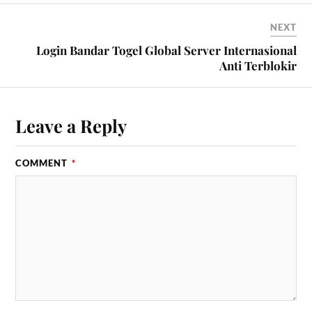
NEXT
Login Bandar Togel Global Server Internasional
Anti Terblokir
Leave a Reply
COMMENT
*