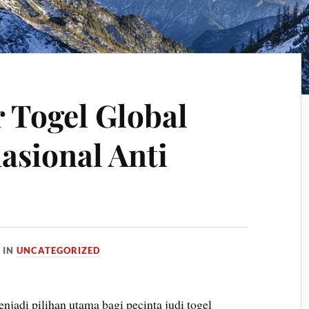
 Togel Global
asional Anti
IN
UNCATEGORIZED
jadi pilihan utama bagi pecinta judi togel