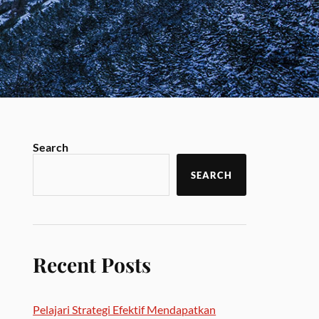
Search
SEARCH
Recent Posts
Pelajari Strategi Efektif Mendapatkan