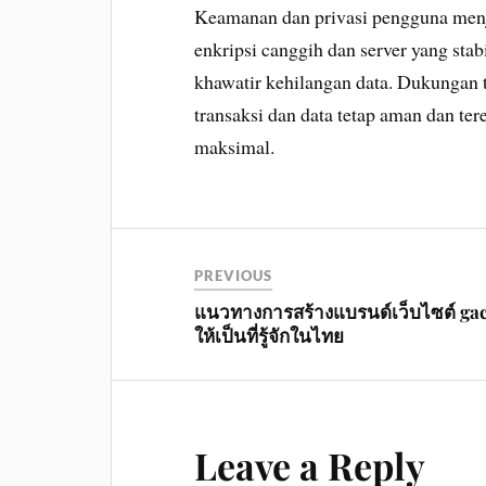
Keamanan dan privasi pengguna menja
enkripsi canggih dan server yang sta
khawatir kehilangan data. Dukungan
transaksi dan data tetap aman dan te
maksimal.
PREVIOUS
แนวทางการสร้างแบรนด์เว็บไซต์ ga
ให้เป็นที่รู้จักในไทย
Leave a Reply