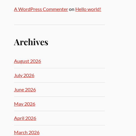
A WordPress Commenter
on
Hello world!
Archives
August 2026
July 2026
June 2026
May 2026
April 2026
March 2026