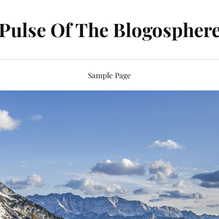
Pulse Of The Blogospher
Sample Page