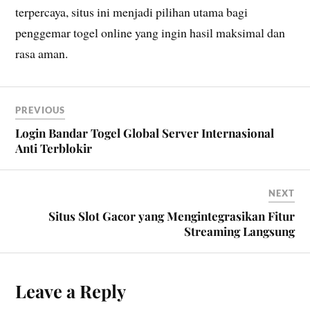
terpercaya, situs ini menjadi pilihan utama bagi
penggemar togel online yang ingin hasil maksimal dan
rasa aman.
PREVIOUS
Login Bandar Togel Global Server Internasional
Anti Terblokir
NEXT
Situs Slot Gacor yang Mengintegrasikan Fitur
Streaming Langsung
Leave a Reply