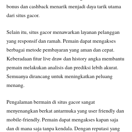
bonus dan cashback menarik menjadi daya tarik utama
dari situs gacor.
Selain itu, situs gacor menawarkan layanan pelanggan
yang responsif dan ramah. Pemain dapat mengakses
berbagai metode pembayaran yang aman dan cepat.
Keberadaan fitur live draw dan history angka membantu
pemain melakukan analisis dan prediksi lebih akurat.
Semuanya dirancang untuk meningkatkan peluang
menang.
Pengalaman bermain di situs gacor sangat
menyenangkan berkat antarmuka yang user friendly dan
mobile-friendly. Pemain dapat mengakses kapan saja
dan di mana saja tanpa kendala. Dengan reputasi yang