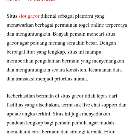
Situs
slot gacor
dikenal sebagai platform yang
menawarkan berbagai permainan togel online terpercaya
dan menguntungkan. Banyak pemain mencari situs
gacor agar peluang menang semakin besar. Dengan
berbagai fitur yang lengkap, situs ini mampu
memberikan pengalaman bermain yang menyenangkan
dan menguntungkan secara konsisten. Keamanan data
dan transaksi menjadi prioritas utama.
Keberhasilan bermain di situs gacor tidak lepas dari
fasilitas yang disediakan, termasuk live chat support dan
update angka terkini. Situs ini juga menyediakan
panduan lengkap bagi pemain pemula agar mudah
memahami cara bermain dan strategi terbaik. Fitur